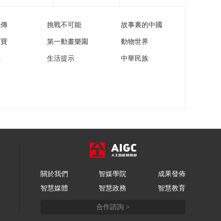
《跟着书本去旅行》
20220223 探秘景东
流傳
挑戰不可能
故事裏的中國
——寻找长胡子的蛤
00:18:49
蟆（上）
家寶
第一動畫樂園
動物世界
《跟着书本去旅行》
20220222 探秘景东
苑
生活提示
中華民族
——神奇植物在哪里
00:18:50
（下）
《跟着书本去旅行》
20220221 探秘景东
——神奇植物在哪里
00:18:52
（上）
《跟着书本去旅行》
20220218 寻访兰溪
——那碗面
00:19:03
《跟着书本去旅行》
20220217 寻访兰溪
關於我們
智媒學院
成果發佈
——探秘诸葛八卦村
00:18:53
智慧媒體
智慧政務
智慧教育
《跟着书本去旅行》
20220216 寻访兰溪
合作諮詢 >
——游埠早茶
00:18:53