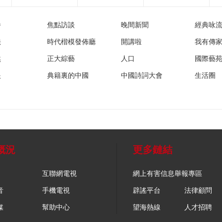
播
焦點訪談
晚間新聞
經典咏
法
時代楷模發佈廳
開講啦
我有傳
然
正大綜藝
人口
國際藝
眼
典籍裏的中國
中國詩詞大會
生活圈
概況
更多鏈結
互聯網電視
網上有害信息舉報專區
音
手機電視
辟謠平台
法律顧問
媒
幫助中心
望海熱線
人才招聘