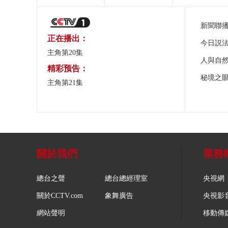
新聞聯
正在播出：
今日説
主角第20集
人與自
精彩预告：
秘境之
主角第21集
關於我們
業務
總台之聲
總台總經理室
央視網
關於CCTV.com
象舞廣告
央視影
網站聲明
移動傳