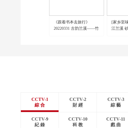
《跟着书本去旅行》
[家乡至味
20220331 古韵兰溪——竹
江兰溪 
子变形记
CCTV-1
CCTV-2
CCTV-3
綜 合
財 經
綜 藝
CCTV-9
CCTV-10
CCTV-11
紀 錄
科 教
戲 曲