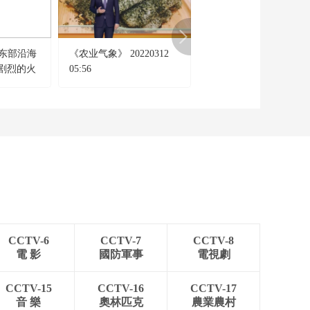
20220303 雅安·印记
——寻茶蒙顶（下）
00:18:55
《跟着书本去旅行》
江东部沿海
《农业气象》 20220312
《中国影像方志》 第82
20220302 雅安·印记
剧烈的火
05:56
集 浙江常山篇
——寻茶蒙顶（上）
00:18:48
《跟着书本去旅行》
20220301 走进江宁织
造府
00:18:43
《跟着书本去旅行》
20220228 恐龙探秘
00:18:48
《跟着书本去旅行》
20220225 探秘景东
CCTV-6
CCTV-7
CCTV-8
——迁徙鸟的家
00:18:56
電 影
國防軍事
電視劇
《跟着书本去旅行》
20220224 探秘景东
CCTV-15
CCTV-16
CCTV-17
——寻找长胡子的蛤
00:19:02
音 樂
奧林匹克
農業農村
蟆（下）