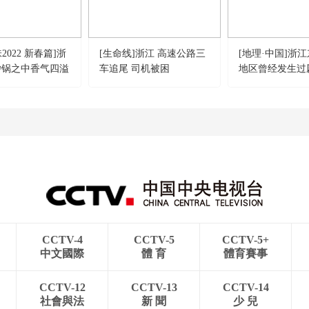
2022 新春篇]浙
[生命线]浙江 高速公路三
[地理·中国]浙
砂锅之中香气四溢
车追尾 司机被困
地区曾经发生过
山喷发
CCTV-4
CCTV-5
CCTV-5+
中文國際
體 育
體育賽事
CCTV-12
CCTV-13
CCTV-14
社會與法
新 聞
少 兒