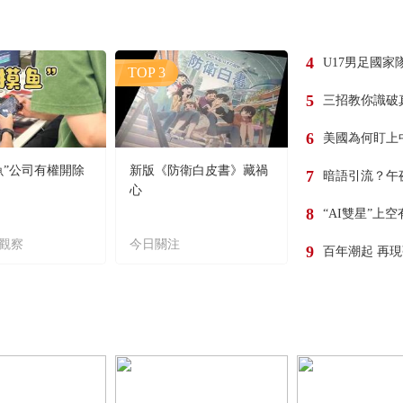
4
U17男足國家
TOP 3
5
三招教你識破
6
美國為何盯上
魚”公司有權開除
新版《防衛白皮書》藏禍
7
暗語引流？午
心
8
“AI雙星”上
觀察
今日關注
9
百年潮起 再