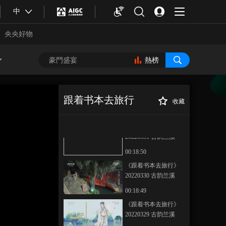
子
《跟着书本去旅行》
中
20220404 博物馆奇妙
夜——拯救地球的虫
央央好物
00:19:14
子
《跟着书本去旅行》
20220401 古韵兰溪
熱榜
——请鲁迅吃饭
00:19:04
《跟着书本去旅行》
20210722 光照延安
跟着书本去旅行
收藏
——为人民服务
00:18:19
《跟着书本去旅
正在播放
行》 20220328 古韵兰溪——兰
《跟着书本去旅行》
溪棹歌
20220331 古韵兰溪
——竹子变形记
00:18:50
《跟着书本去旅行》
20220330 古韵兰溪
——解码水源洞
00:18:49
合體育
亞冬會
《跟着书本去旅行》
20220329 古韵兰溪
——探秘白云洞