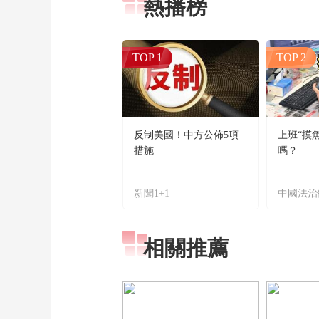
熱播榜
TOP 1
TOP 2
反制美國！中方公佈5項
上班“摸
措施
嗎？
新聞1+1
中國法治
相關推薦