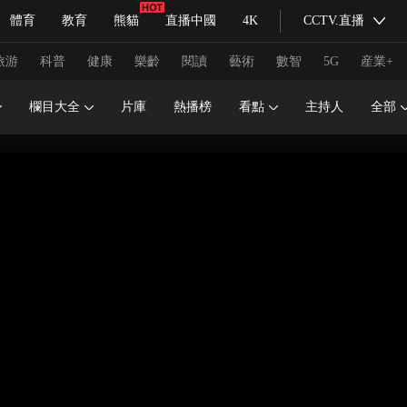
體育
教育
熊貓
直播中國
4K
CCTV.直播
式妙語
主持人
下載央視影音
熱解讀
天天學習
旅游
科普
健康
樂齡
閱讀
藝術
數智
5G
産業+
欄目大全
片庫
熱播榜
看點
主持人
全部
紀錄片網
國家大劇院
大型活動
科技
法治
文娛
人物
公益
圖片
習式妙語
央視快評
央視網評
光華銳評
鋒面
頻道
VR/AR
4K專區
全景新聞
請入列
人生第一次
人生第二次
冬奧會
CBA
NBA
中超
國足
國際足球
網球
綜
體育江湖
文化體育
冰雪道路
足球道路