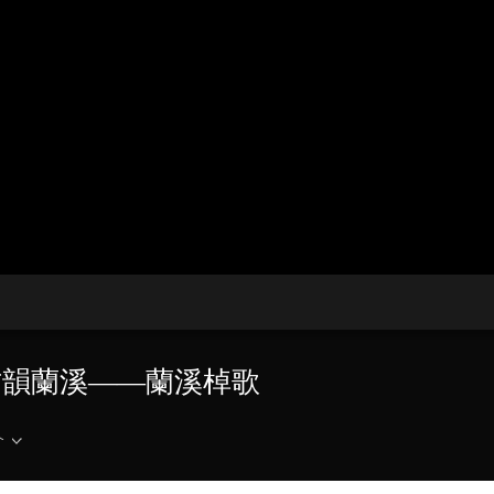
央博
非遺
文化
旅游
科普
健康
樂齡
閱讀
雲起
超級工廠
智敬中國
全民健康
顏選攻略
海洋
熱播榜
總台企業白名單
8 古韻蘭溪——蘭溪棹歌
介