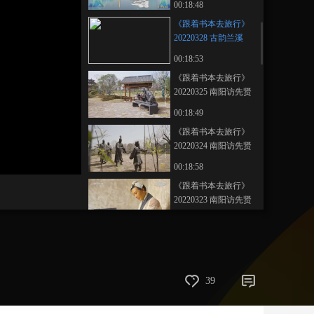
00:18:48
藝術
汽車
數智
5G
産業+
《跟着书本去旅行》
20220328 古韵兰溪
時尚
天氣
才藝
網展
央央好物
——兰溪棹歌
00:18:53
《跟着书本去旅行》
20220325 南阳访先贤
——隐士诸葛亮
00:18:49
《跟着书本去旅行》
20220324 南阳访先贤
——三顾茅庐
00:18:58
《跟着书本去旅行》
20220323 南阳访先贤
——范仲淹的邓州岁
00:18:51
月
《跟着书本去旅行》
20220322 南阳访先贤
——范仲淹与《岳阳
00:18:50
39
楼记》
《跟着书本去旅行》
20220321 吴敬梓在全