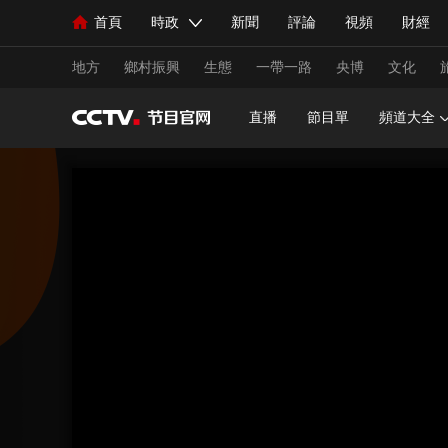
首頁
時政
新聞
評論
視頻
財經
人民領袖習近平
直播
海外頻道
片庫
iPanda
欄目大全
聯播+
English
中國領導人
節目單
Монгол
聽音
央視快評
微視頻
習
地方
鄉村振興
生態
一帶一路
央博
文化
直播
節目單
頻道大全
總台春晚
網絡春晚
共産黨員網
秧紀錄
新聞
國內
國際
評論
經濟
軍事
人民領袖習近平
聯播+
熱解讀
天天學習
視頻
小央視頻
小央直播
直播中國
熊貓
現場
前線
比劃
快看
藍海中國
新兵
體育
直播
競猜
2026年世界盃
2026年
VIP會員
CCTV奧林匹克頻道
生活體育大會