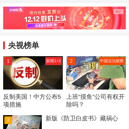
象群为何北迁 记
伤
者探访象群原栖息
地
央视榜单
1
2
新闻1+1
中国法治观察
反制美国！中方公布5
上班“摸鱼”公司有权开
项措施
除吗？
新版《防卫白皮书》藏祸心
3