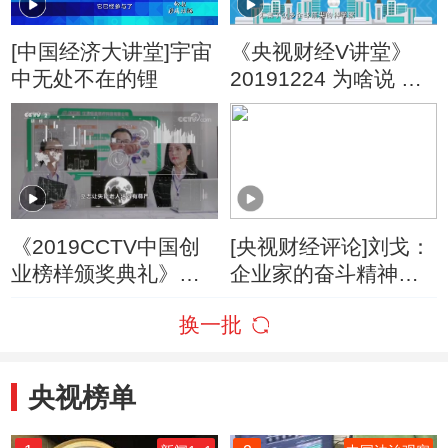
[中国经济大讲堂]宇宙
《央视财经V讲堂》
中无处不在的锂
20191224 为啥说 创
新是中国经济发展的
第一动力？
《2019CCTV中国创
[央视财经评论]刘戈：
业榜样颁奖典礼》
企业家的奋斗精神是
20200208
信心的重要来源
换一批
央视榜单