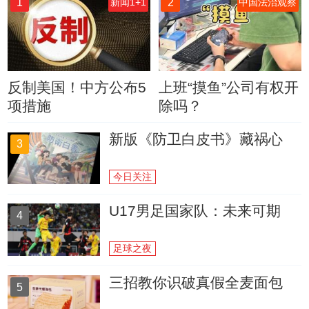
1
2
新闻1+1
中国法治观察
反制美国！中方公布5
上班“摸鱼”公司有权开
项措施
除吗？
新版《防卫白皮书》藏祸心
3
今日关注
U17男足国家队：未来可期
4
足球之夜
三招教你识破真假全麦面包
5