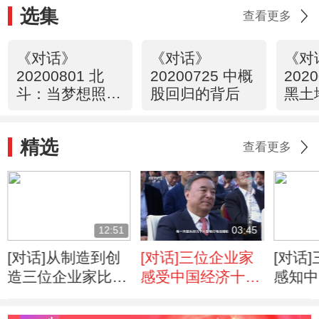
选集
查看更多
《对话》
《对话》
《对
20200801 北
20200725 中概
202
斗：当梦想照进
股回归的背后
黑土
现实
精选
查看更多
12:51
03:45
[对话]从制造到创
[对话]三位企业家
[对话
造三位企业家比拼
感受中国经济十大
感知中
创造力
热词
度