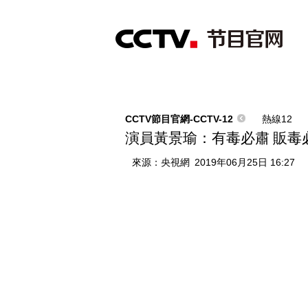
首頁
直播
節目單
綜合
新聞
財經
綜藝
中文國際
體
CCTV節目官網-CCTV-12
熱線12
演員黃景瑜：有毒必肅 販毒
來源：
央視網
2019年06月25日 16:27