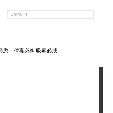
頻道大全
欄目大全
片庫
4K專區
聽
育
電影
國防軍事
電視劇
紀錄
科教
戲曲
社會與法
少
必懲；種毒必糾 吸毒必戒