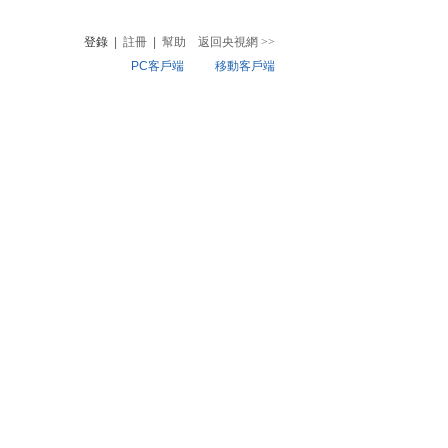
登錄
|
註冊
|
幫助
返回央視網
>>
PC客戶端
移動客戶端
音
熱榜
微視頻
兒
音樂
體育賽事
農業農村