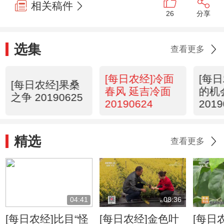
相关稿件
26
分享
选集
查看更多
[每日农经]冷面
[每
[每日农经]果桑
春风 延吉冷面
的机
之争 20190625
20190624
2019
精选
查看更多
04:41
08:36
[每日农经]比目“怪
[每日农经]金色叶
[每日