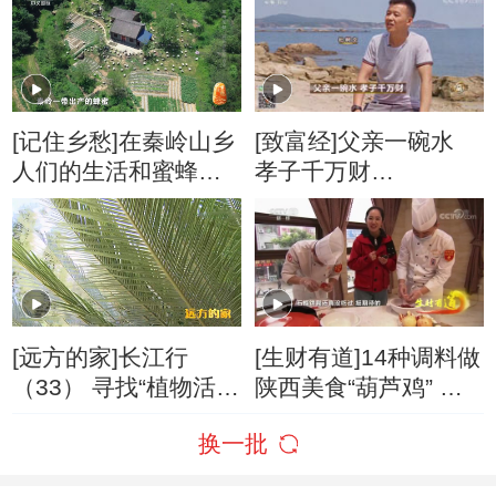
[记住乡愁]在秦岭山乡
[致富经]父亲一碗水
人们的生活和蜜蜂紧
孝子千万财
密相连
20170905
[远方的家]长江行
[生财有道]14种调料做
（33） 寻找“植物活化
陕西美食“葫芦鸡” 火
石”攀枝花苏铁
晶柿子来做饼
换一批