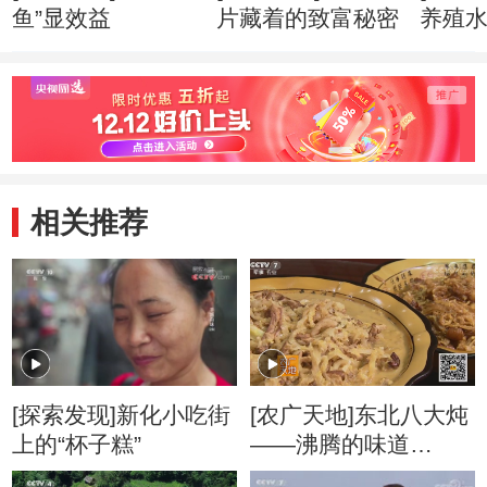
鱼”显效益
片藏着的致富秘密
养殖
相关推荐
[探索发现]新化小吃街
[农广天地]东北八大炖
上的“杯子糕”
——沸腾的味道
20181003