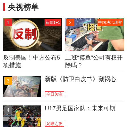
央视榜单
1
2
新闻1+1
中国法治观察
反制美国！中方公布5
上班“摸鱼”公司有权开
项措施
除吗？
新版《防卫白皮书》藏祸心
3
今日关注
U17男足国家队：未来可期
4
足球之夜