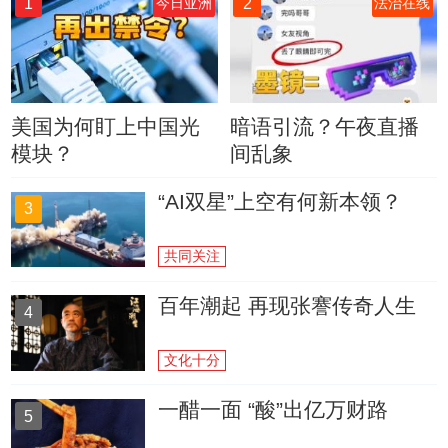
1
2
今日亚洲
法治在线
美国为何盯上中国光
暗语引流？午夜直播
模块？
间乱象
“AI双星”上空有何新本领？
3
共同关注
百年潮起 再现张謇传奇人生
4
文化十分
一醋一面 “酸”出亿万财路
5