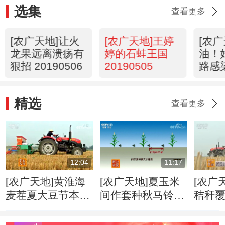
选集
查看更多
[农广天地]让火
[农广天地]王婷
[农广
龙果远离溃疡有
婷的石蛙王国
油！
狠招 20190506
20190505
路感
2019
精选
查看更多
12:04
11:17
[农广天地]黄淮海
[农广天地]夏玉米
[农广
麦茬夏大豆节本栽
间作套种秋马铃薯
秸秆
培技术 20180606
栽培技术
化免
20180606
20180