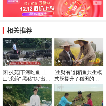
相关推荐
[科技苑]下河吃鱼 上
[生财有道]稻鱼共生模
山“采药” 黑猪“练”出雪
式既提升了稻田的附
花肉 20180614
加值 也增加了农民收
入