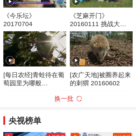
《今乐坛》
《芝麻开门》
20170704
20160111 挑战大现
场 鲜花草原大挑战
[每日农经]青蛙待在葡
[农广天地]被圈养起来
萄园里为哪般
的刺猬 20160602
20170808
换一批
央视榜单