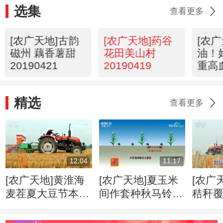
选集
查看更多
[农广天地]古韵
[农广天地]药谷
[农广
磁州 藕香薯甜
花田美山村
油！
20190421
20190419
重高
2019
精选
查看更多
12:04
11:17
[农广天地]黄淮海
[农广天地]夏玉米
[农广
麦茬夏大豆节本栽
间作套种秋马铃薯
秸秆
培技术 20180606
栽培技术
化免
20180606
20180