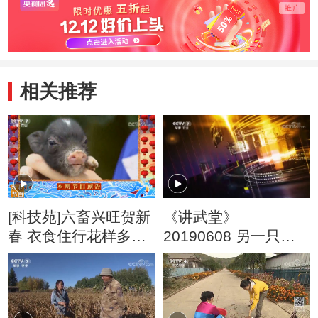
相关推荐
[科技苑]六畜兴旺贺新
《讲武堂》
春 衣食住行花样多
20190608 另一只眼
20190215
看战争（五）女性与
战争