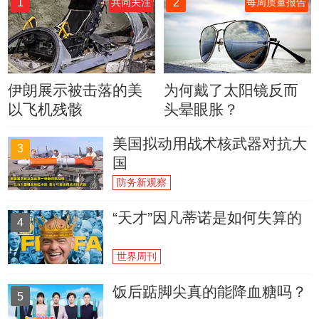
1
2
共同关注
每周质量报告
伊朗展示被击落的美
为何戴了太阳镜反而
以飞机残骸
头晕眼胀？
美国拟动用战术核武器对抗大
3
国
防务新观察
“天才”因凡蒂诺是如何失算的
4
世界周刊
饭后踮脚尖真的能降血糖吗？
5