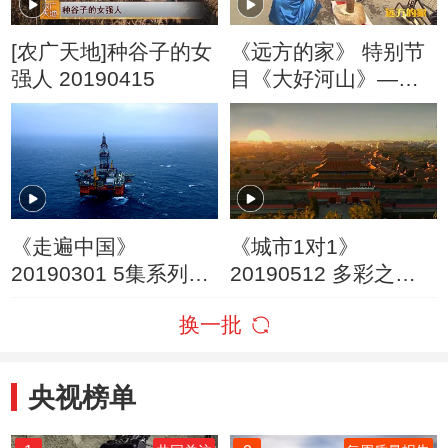
[农广天地]种谷子的女
《远方的家》 特别节
强人 20190415
目《大好河山》——
三级阶梯看中国（9）
第三阶梯上的多彩生
活 20190110
《走遍中国》
《城市1对1》
20190301 5集系列片
20190512 多彩之都
《向海图强》（5）开
中国·北京——印度·新
换一批
海先锋
德里
央视榜单