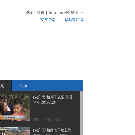
手足口病 20190322
登錄
|
註冊
|
幫助
返回央視網
>>
PC客戶端
移動客戶端
2019-03-22 16:57:29
[农广天地]丈夫养好羊 妻
音
熱榜
子巧赚钱 20190321
微視頻
兒
音樂
體育賽事
農業農村
2019-03-21 20:47:31
[农广天地]改变思路来养
鸡 20190321
期
片段
2019-03-21 15:37:31
[农广天地]孙子故里 果香
鱼肥 20190320
2019-03-20 20:45:32
[农广天地]西南旱地新型