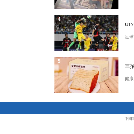
4
U1
足球
5
三
健康
中國