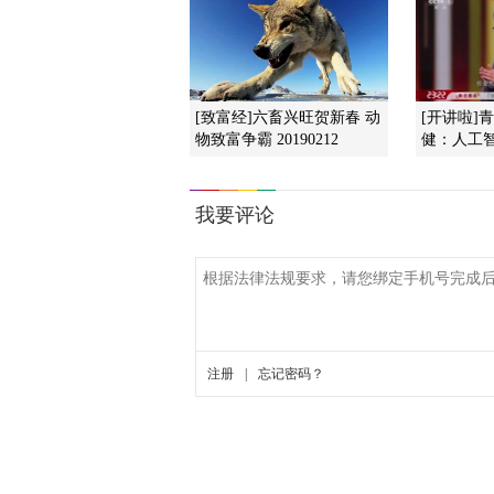
[致富经]六畜兴旺贺新春 动
[开讲啦]
物致富争霸 20190212
健：人工智