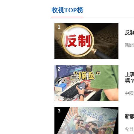
收視TOP榜
1
反
新聞
2
上
嗎
中國
3
新
今日