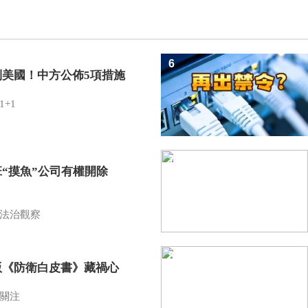
6
制美國！中方公佈5項措施
1+1
7
班“摸魚”公司有權開除
？
法治觀察
8
版《防衛白皮書》藏禍心
關注