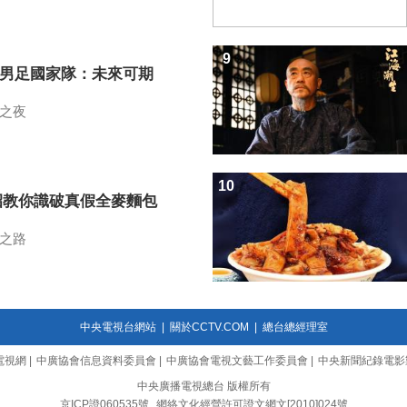
9
7男足國家隊：未來可期
之夜
10
招教你識破真假全麥麵包
之路
中央電視台網站
|
關於CCTV.COM
|
總台總經理室
電視網
|
中廣協會信息資料委員會
|
中廣協會電視文藝工作委員會
|
中央新聞紀錄電影
中央廣播電視總台 版權所有
京ICP證060535號
網絡文化經營許可證文網文[2010]024號