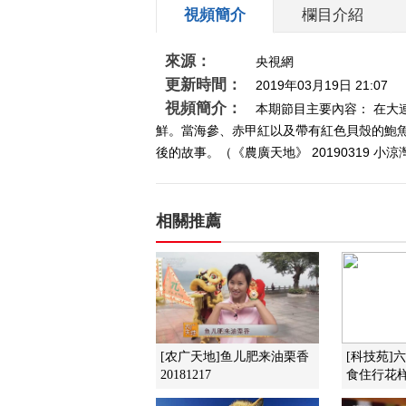
視頻簡介
欄目介紹
來源：
央視網
更新時間：
2019年03月19日 21:07
視頻簡介：
本期節目主要內容： 在
鮮。當海參、赤甲紅以及帶有紅色貝殼的鮑
後的故事。（《農廣天地》 20190319 小
相關推薦
[农广天地]鱼儿肥来油栗香
[科技苑]
20181217
食住行花样多