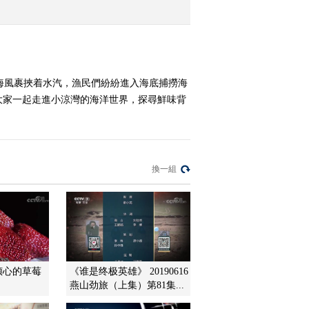
2019-03-18 15:49:36
[农广天地]心随薯动 味美
张北 20190317
海風裹挾着水汽，漁民們紛紛進入海底捕撈海
大家一起走進小涼灣的海洋世界，探尋鮮味背
2019-03-17 21:39:37
[农广天地]白玉蜗牛黄颡
鱼 20190315
換一組
2019-03-15 21:31:40
[农广天地]加油！好医生
便血 20190315
2019-03-15 15:53:42
倾心的草莓
《谁是终极英雄》 20190616
燕山劲旅（上集）第81集...
[农广天地]三白石榴三黄
鳖 20190314