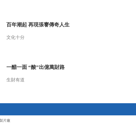
2019-03-10 21:07:50
[农广天地]跑山的黑猪 吃
百年潮起 再現張謇傳奇人生
花的牛 20190308
文化十分
2019-03-08 21:05:52
[农广天地]加油！乡村好
医生 小儿久咳 20190308
一醋一面 “酸”出億萬財路
2019-03-08 17:11:52
生財有道
[农广天地]馋嘴牙医发羊
财 20190307
2019-03-07 23:15:54
[农广天地]农场红人的红
製片廠
色逆袭 20190307