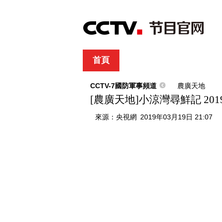
首頁
直播
節目單
綜合
新聞
財經
綜藝
中文國際
體
CCTV-7國防軍事頻道
農廣天地
[農廣天地]小涼灣尋鮮記 2019
來源：
央視網
2019年03月19日 21:07