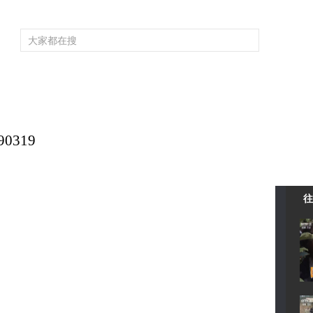
頻道大全
欄目大全
片庫
4K專區
聽
育
電影
國防軍事
電視劇
紀錄
科教
戲曲
社會與法
少
0319
往