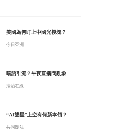
2019-03-12 21:33:45
[农广天地]酸枣嫁接大枣
技术 20190312
美國為何盯上中國光模塊？
2019-03-12 16:33:46
今日亞洲
[农广天地]农家媳妇发羊
财 20190311
暗語引流？午夜直播間亂象
2019-03-11 21:07:47
法治在線
[农广天地]山地改土种沃
柑 20190311
2019-03-11 15:59:47
“AI雙星”上空有何新本領？
[农广天地]运河古城牛羊
壮 20190310
共同關注