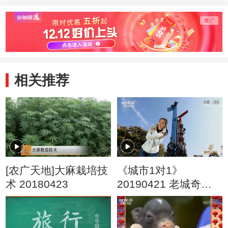
候鸟天堂
——湿地中的优雅
蜥繁育
精灵
相关推荐
[农广天地]大麻栽培技
《城市1对1》
术 20180423
20190421 老城奇事
中国·蚌埠——土耳其·
伊斯坦布尔