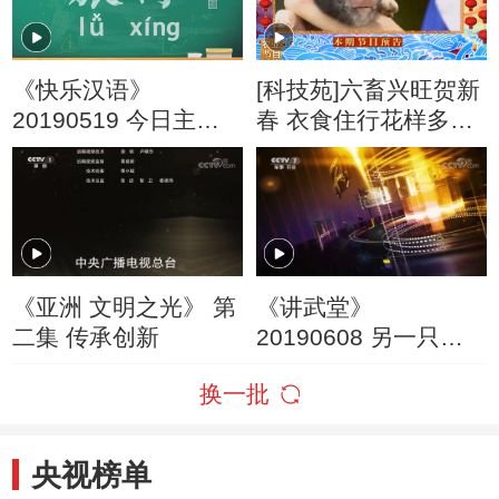
《快乐汉语》
[科技苑]六畜兴旺贺新
20190519 今日主
春 衣食住行花样多
题：旅行
20190215
《亚洲 文明之光》 第
《讲武堂》
二集 传承创新
20190608 另一只眼
看战争（五）女性与
换一批
战争
央视榜单