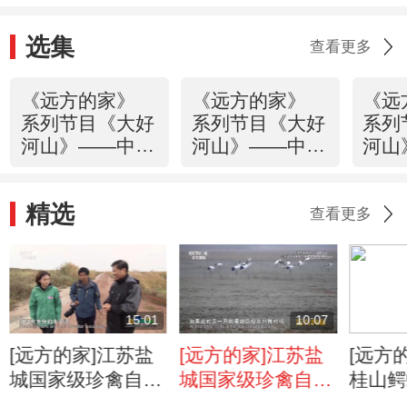
选集
查看更多
《远方的家》
《远方的家》
《远
系列节目《大好
系列节目《大好
系列
河山》——中国
河山》——中国
河山
对角线 跨越黄
对角线 火热的
对角
河与沙漠
生活 20190219
味道 
精选
20190220
查看更多
15:01
10:07
[远方的家]江苏盐
[远方的家]江苏盐
[远方
城国家级珍禽自然
城国家级珍禽自然
桂山鳄
保护区 芦花飘荡
保护区 丹顶鹤
然保护