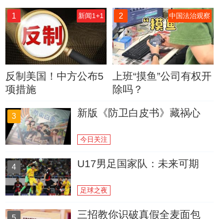
1
2
新闻1+1
中国法治观察
反制美国！中方公布5
上班“摸鱼”公司有权开
项措施
除吗？
新版《防卫白皮书》藏祸心
3
今日关注
U17男足国家队：未来可期
4
足球之夜
三招教你识破真假全麦面包
5