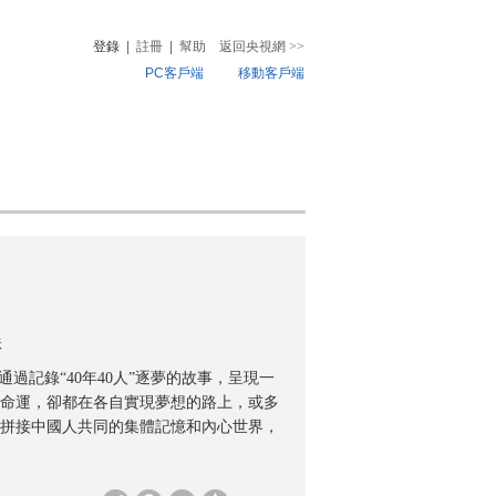
登錄
|
註冊
|
幫助
返回央視網
>>
PC客戶端
移動客戶端
音
熱榜
微視頻
兒
音樂
體育賽事
農業農村
軼
過記錄“40年40人”逐夢的故事，呈現一
同命運，卻都在各自實現夢想的路上，或多
拼接中國人共同的集體記憶和內心世界，