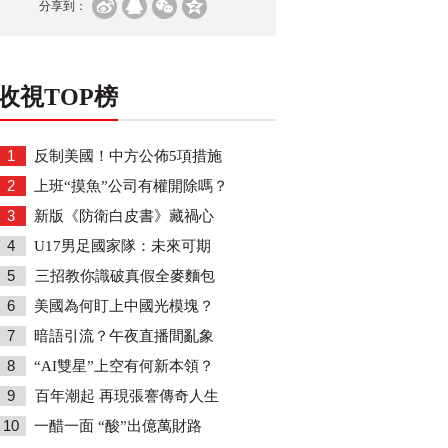
分享到：
收視TOP榜
1
反制美國！中方公佈5項措施
2
上班“摸魚”公司有權開除嗎？
3
新版《防衛白皮書》藏禍心
4
U17男足國家隊：未來可期
5
三招教你識破真假全麥麵包
6
美國為何盯上中國光模塊？
7
暗語引流？午夜直播間亂象
8
“AI雙星”上空有何新本領？
9
百年潮起 再現張謇傳奇人生
10
一醋一面 “酸”出億萬財路