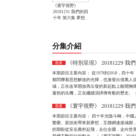
《寰宇視野》
20181231 我們的四
十年 第六集 夢想
分集介紹
《特別呈現》 20181229 
觀看
本期節目主要內容： 從1978到2018，
都閃爍着思想解放的光輝，也激發出億萬人
城，正在改革開放再出發的新起點上敞開胸
蓬勃的生機，正在繼續演繹傳奇般的歷史。（《特
《寰宇視野》 20181229 
觀看
本期節目主要內容： 四十年光陰斗轉，中國
繁榮。新技術帶來新夢想，互聯網連接城鄉
的期盼從安岳農村起飛，去往全國，走向世