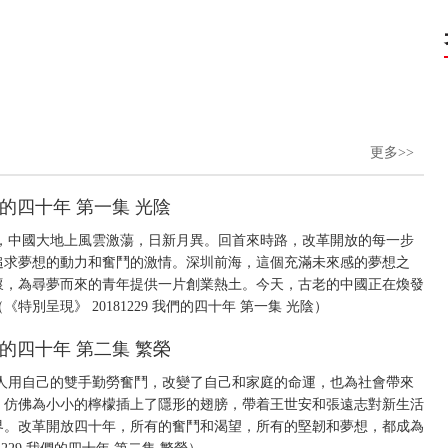
更多>>
我們的四十年 第一集 光陰
四十年，中國大地上風雲激蕩，日新月異。回首來時路，改革開放的每一步
追求夢想的動力和奮鬥的激情。深圳前海，這個充滿未來感的夢想之
懷，為尋夢而來的青年提供一片創業熱土。今天，古老的中國正在煥發
別呈現》 20181229 我們的四十年 第一集 光陰）
我們的四十年 第二集 繁榮
人用自己的雙手勤勞奮鬥，改變了自己和家庭的命運，也為社會帶來
，仿佛為小小的檸檬插上了隱形的翅膀，帶着王世安和張遠志對新生活
界。改革開放四十年，所有的奮鬥和渴望，所有的堅韌和夢想，都成為