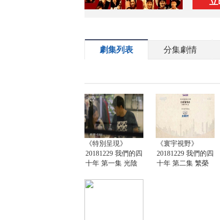
立
劇集列表
分集劇情
《特別呈現》
《寰宇視野》
20181229 我們的四
20181229 我們的四
十年 第一集 光陰
十年 第二集 繁榮