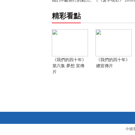
我們不斷前行的動力。（《寰宇視野》 20181
精彩看點
《我們的四十年》
《我們的四十年》
第六集 夢想 宣傳
總宣傳片
片
中國