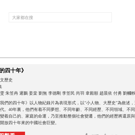
頻道大全
欄目大全
片庫
4K專區
聽
育
電影
國防軍事
電視劇
紀錄
科教
戲曲
社會與法
少
的四十年》
文歷史
集
雯 朱笠冉 遲鵬 姜棠 劉無 李德剛 李笠民 尚羽 韋殿順 趙晨依 付勇 劉幗
我們的四十年》以人物紀錄片為表現形式，以“小人物、大歷史”為敘述，通
代。40年裏，他們有着不同夢想、不同年齡、不同經歷、不同領域、不
變着自己的、家庭的命運，乃至推動整個社會變遷，他們的經歷將還原與
開放四十年來的中國社會巨變。