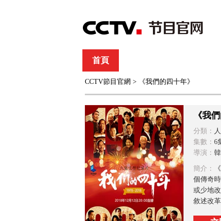
首頁
直播
節目單
CCTV節目官網
> 《我們的四十年》
綜合
新聞
財經
綜藝
中文國際
體
《我們
分類：
人
集數：
6
導演：
韓
簡介：
《
個傳奇時
或少地改
敘述改革