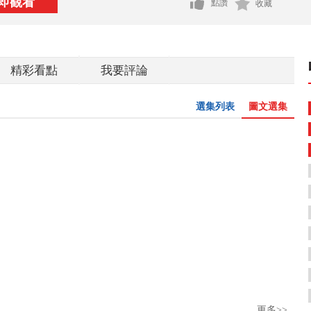
即觀看
點讚
收藏
精彩看點
我要評論
選集列表
圖文選集
更多>>