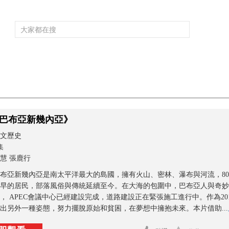
頻道大全
欄目大全
片庫
4K專區
聽
育
電影
國防軍事
電視劇
紀錄
科教
戲曲
社會與法
少
巴布亞新幾內亞》
文歷史
集
慧 張鹿行
布亞新幾內亞是南太平洋最大的島國，擁有火山、密林、瀑布與河流，8
早的居民，部落風俗與傳統延續至今。在大海的包圍中，巴布亞人與奇妙
， APEC會議中心已經建設完成，道路建設正在緊張施工進行中。作為20
出另外一種姿態，努力擺脫原始和貧困，在夢想中擁抱未來。本片借助...