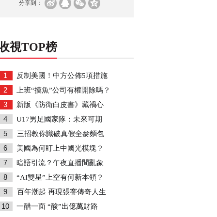
分享到：
收視TOP榜
1
反制美國！中方公佈5項措施
2
上班“摸魚”公司有權開除嗎？
3
新版《防衛白皮書》藏禍心
4
U17男足國家隊：未來可期
5
三招教你識破真假全麥麵包
6
美國為何盯上中國光模塊？
7
暗語引流？午夜直播間亂象
8
“AI雙星”上空有何新本領？
9
百年潮起 再現張謇傳奇人生
10
一醋一面 “酸”出億萬財路