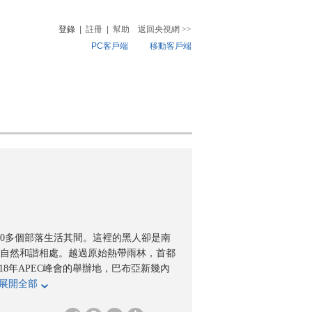
登錄
|
註冊
|
幫助
返回央視網
>>
PC客戶端
移動客戶端
音
熱榜
微視頻
兒
音樂
體育賽事
農業農村
00多個部落生活其間。這裡的黑人卻是南
自然和諧相處。越過原始熱帶雨林，首都
18年APEC峰會的舉辦地，巴布亞新幾內
展開全部