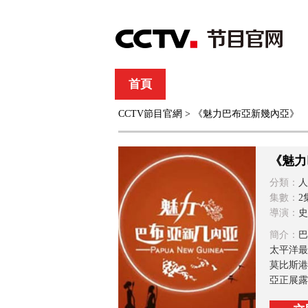
首頁
直播
節目單
CCTV節目官網
> 《魅力巴布亞新幾內亞》
綜合
新聞
財經
綜藝
中文國際
體
《魅力
分類：
人
集數：
2
導演：
史
簡介：
巴
太平洋最
莫比斯港
亞正展露