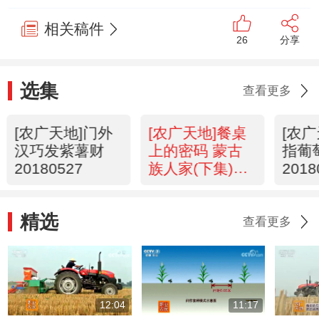
相关稿件
26
分享
选集
查看更多
[农广天地]门外
[农广天地]餐桌
[农
汉巧发紫薯财
上的密码 蒙古
指葡
20180527
族人家(下集)
2018
20180525
精选
查看更多
12:04
11:17