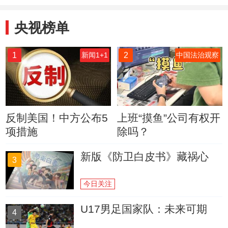
央视榜单
1
2
新闻1+1
中国法治观察
反制美国！中方公布5
上班“摸鱼”公司有权开
项措施
除吗？
新版《防卫白皮书》藏祸心
3
今日关注
U17男足国家队：未来可期
4