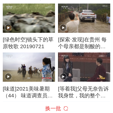
集） 20180524
[绿色时空]镜头下的草
[探索·发现]在贵州 每
原牧歌 20190721
个母亲都是制酸的高
手
[味道]2021美味暑期
[等着我]父母无奈告诉
（44） 味道调查员体
我身世，我的整个世
验蒙古族男儿三艺
界崩塌了
换一批