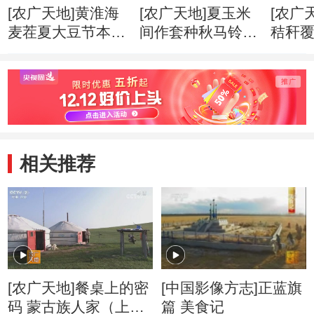
[农广天地]黄淮海
[农广天地]夏玉米
[农广
麦茬夏大豆节本栽
间作套种秋马铃薯
秸秆
培技术 20180606
栽培技术
化免
20180606
20180
相关推荐
[农广天地]餐桌上的密
[中国影像方志]正蓝旗
码 蒙古族人家（上
篇 美食记