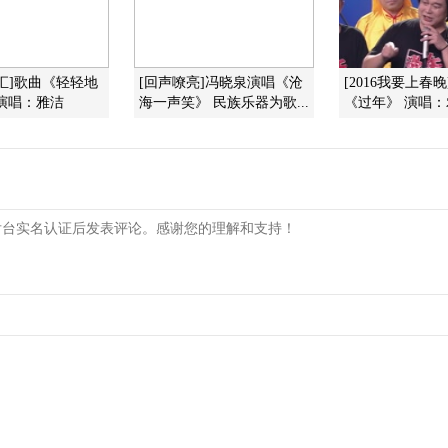
汇]歌曲《轻轻地
[回声嘹亮]冯晓泉演唱《沧
[2016我要上春
演唱：雅洁
海一声笑》 民族乐器为歌...
《过年》 演唱：农