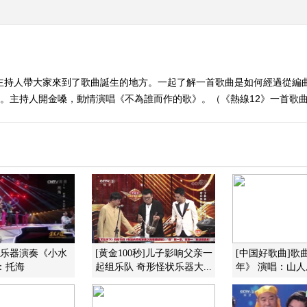
主持人帶大家來到了歌曲誕生的地方。一起了解一首歌曲是如何經過從編
人。主持人開金嗓，動情演唱《不為誰而作的歌》。（《熱線12》一首歌
]乐器演奏《小水
[黄金100秒]儿子影响父亲一
[中国好歌曲]歌
：托海
起组乐队 奇形怪状乐器大...
年》 演唱：山人