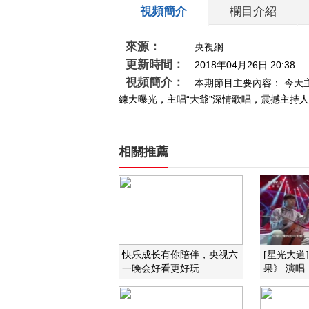
視頻簡介
欄目介紹
來源：
央視網
更新時間：
2018年04月26日 20:38
視頻簡介：
本期節目主要內容： 今天
練大曝光，主唱“大爺”深情歌唱，震撼主持
相關推薦
快乐成长有你陪伴，央视六
[星光大道
一晚会好看更好玩
果》 演唱