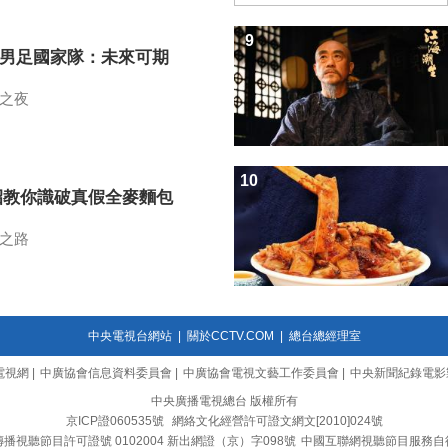
9
7男足國家隊：未來可期
之夜
10
招教你識破真假全麥麵包
之路
中央電視台網站
|
關於CCTV.COM
|
總台總經理室
電視網
|
中廣協會信息資料委員會
|
中廣協會電視文藝工作委員會
|
中央新聞紀錄電影
中央廣播電視總台 版權所有
京ICP證060535號
網絡文化經營許可證文網文[2010]024號
播視聽節目許可證號 0102004 新出網證（京）字098號
中國互聯網視聽節目服務自