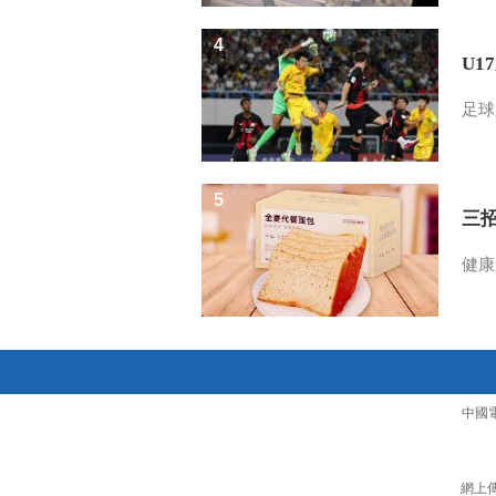
4
U1
足球
5
三
健康
中國
網上傳