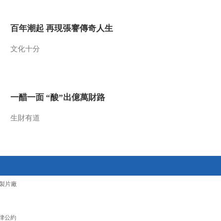
2018-04-08 16:52:57
百年潮起 再現張謇傳奇人生
《热线12》清明节网络直
播：清明踏青 重回九寨
文化十分
沟
2018-04-07 18:01:54
《热线12》 20180407
一醋一面 “酸”出億萬財路
生財有道
2018-04-07 14:06:54
《热线12》清明节网络直
播：天青色等烟雨 我们
在踏青路上等你
2018-04-06 16:22:54
製片廠
《热线12》 20180406
律公約