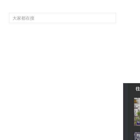
頻道大全
欄目大全
片庫
4K專區
聽
育
電影
國防軍事
電視劇
紀錄
科教
戲曲
社會與法
少
往