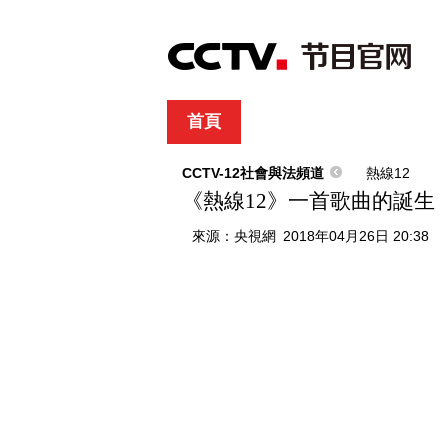
首頁
直播
節目單
綜合
新聞
財經
綜藝
中文國際
體
CCTV-12社會與法頻道
熱線12
《熱線12》一首歌曲的誕生
來源：
央視網
2018年04月26日 20:38