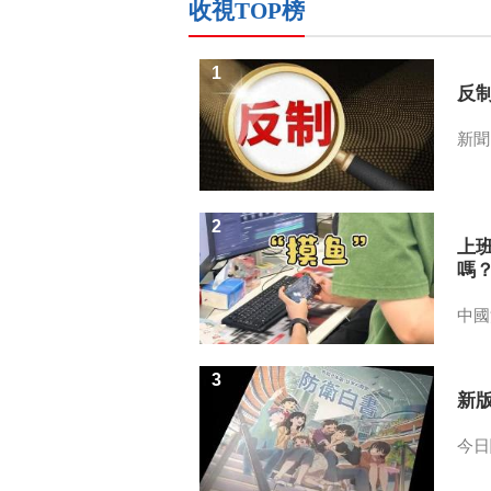
收視TOP榜
1
反
新聞
2
上
嗎
中國
3
新
今日