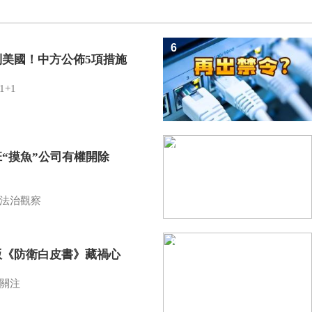
6
制美國！中方公佈5項措施
1+1
7
班“摸魚”公司有權開除
？
法治觀察
8
版《防衛白皮書》藏禍心
關注