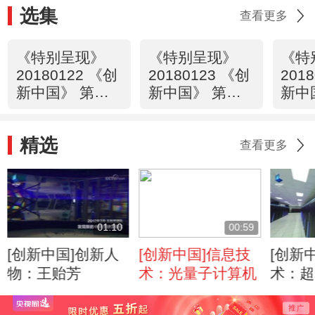
选集
查看更多
《特别呈现》
《特别呈现》
《特
20180122 《创
20180123 《创
201
新中国》 第一
新中国》 第二
新中
集 信息
集 能源
集 
精选
查看更多
01:10
00:59
[创新中国]创新人
[创新中国]信息技
[创新
物：王贻芳
术：光量子计算机
术：超