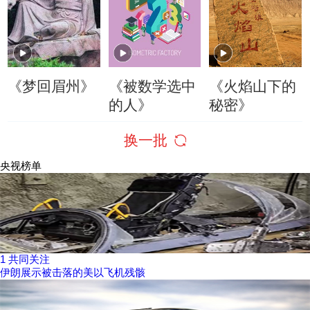
《梦回眉州》
《被数学选中
《火焰山下的
的人》
秘密》
换一批
央视榜单
1
共同关注
伊朗展示被击落的美以飞机残骸