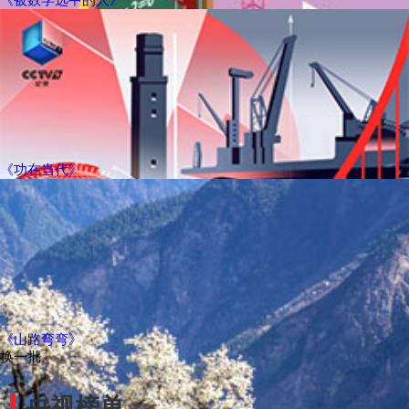
《功在当代》
《山路弯弯》
换一批
央视榜单