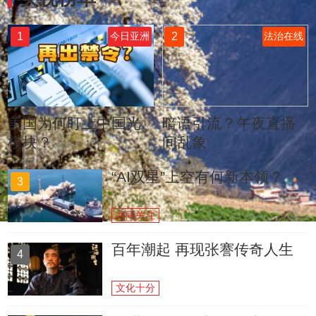
1
2
今日亚洲
法治在线
美国为何盯上中国光
暗语引流？午夜直播
模块？
间乱象
“AI双星”上空有何新本领？
3
共同关注
百年潮起 再现张謇传奇人生
4
文化十分