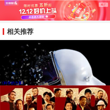
了前所未见的微观
过90% 让电脑接
科学前
世界
近人脑
资金支
相关推荐
《科学的力量》