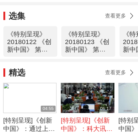
选集
查看更多
《特别呈现》
《特别呈现》
《特
20180122 《创
20180123 《创
201
新中国》 第一
新中国》 第二
新中
集 信息
集 能源
集 
精选
查看更多
04:55
06:17
[特别呈现]《创新
[特别呈现]《创新
[特别
中国》：通过上海
中国》：科大讯飞
中国》
光源 科学家看到
的翻译机准确率超
包容 