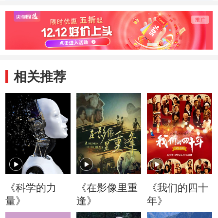
嫦娥五号装上大脑
的新目标是马里亚
模拟太
和眼睛
纳海沟
180天
相关推荐
《科学的力
《在影像里重
《我们的四十
量》
逢》
年》