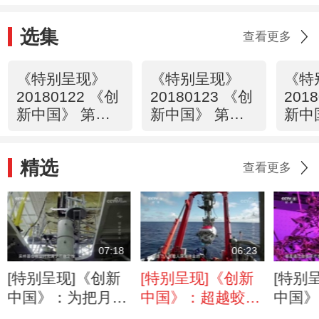
选集
查看更多
《特别呈现》
《特别呈现》
《特
20180122 《创
20180123 《创
201
新中国》 第一
新中国》 第二
新中
集 信息
集 能源
集 
精选
查看更多
07:18
06:23
[特别呈现]《创新
[特别呈现]《创新
[特别
中国》：为把月壤
中国》：超越蛟龙
中国》
带回地球 他们给
号 中国深海探测
适作物