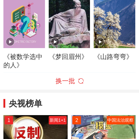
《被数学选中
《梦回眉州》
《山路弯弯》
的人》
换一批
央视榜单
1
2
新闻1+1
中国法治观察