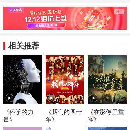
队跻身国际商业航
观测 海洋将不再
天 创
天市场
神秘
录
相关推荐
《科学的力
《我们的四十
《在影像里重
量》
年》
逢》