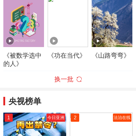
《被数学选中
《功在当代》
《山路弯弯》
的人》
换一批
央视榜单
1
2
今日亚洲
法治在线