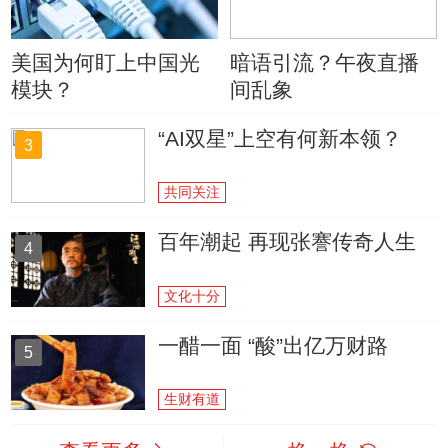
美国为何盯上中国光
暗语引流？午夜直播
模块？
间乱象
“AI双星”上空有何新本领？
3
共同关注
百年潮起 再现张謇传奇人生
4
文化十分
一醋一面 “酸”出亿万财路
5
生财有道