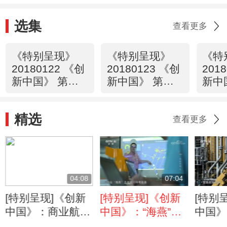
选集
查看更多
《特别呈现》
《特别呈现》
《特
20180122 《创
20180123 《创
201
新中国》 第一
新中国》 第二
新中
集 信息
集 能源
集 
精选
查看更多
04:08
07:04
[特别呈现]《创新
[特别呈现]《创新
[特别
中国》：商业航天
中国》：“海燕”在
中国》
风起云涌 中国团
台风中心完成现场
号”开