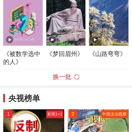
《被数学选中
《梦回眉州》
《山路弯弯》
的人》
换一批
央视榜单
1
2
新闻1+1
中国法治观察