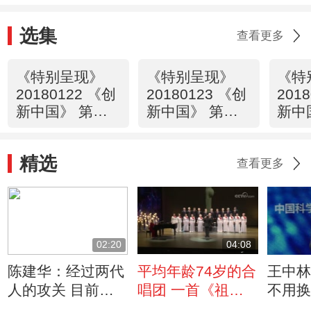
选集
查看更多
《特别呈现》
《特别呈现》
《特
20180122 《创
20180123 《创
201
新中国》 第一
新中国》 第二
新中
集 信息
集 能源
集 
精选
查看更多
02:20
04:08
陈建华：经过两代
平均年龄74岁的合
王中
人的攻关 目前中
唱团 一首《祖国
不用换
国航天动力处于领
不会忘记》震撼全
就是