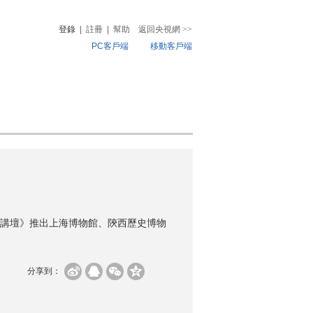
登錄
|
註冊
|
幫助
返回央視網
>>
PC客戶端
移動客戶端
音
熱榜
微視頻
兒
音樂
體育賽事
農業農村
講壇》推出上海博物館、陝西歷史博物
分享到：