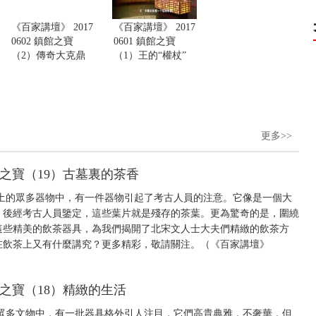
《百家講壇》 2017
《百家講壇》 2017
0602 鎮館之寶
0601 鎮館之寶
（2）傳奇大克鼎
（1）王的“權杖”
更多>>
鎮館之寶（19）古墓裏的茶香
土的眾多器物中，有一件器物引起了考古人員的注意。它像是一個大
。後經考古人員鑒定，這些葉片就是殘存的茶葉。更為驚奇的是，圍繞
這些精美的飲茶器具，為我們揭開了北宋文人士大夫們精緻的飲茶方
在飲茶上又有什麼講究？更多精彩，敬請關注。（《百家講壇》
鎮館之寶（18）精緻的生活
眾多文物中，有一批器具格外引人注目，它們高貴典雅，不奢華，但