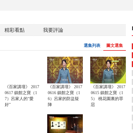
精彩看點
我要評論
選集列表
圖文選集
《百家講壇》 2017
《百家講壇》 2017
《百家講壇》 2017
0617 鎮館之寶（1
0616 鎮館之寶（1
0615 鎮館之寶（1
7）呂家人的“愛
6）呂家的防盜疑
5） 桃花園裏的罪
好”
陣
惡