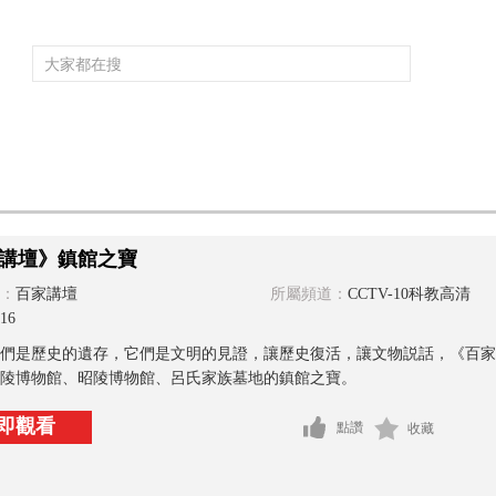
頻道大全
欄目大全
片庫
4K專區
聽
育
電影
國防軍事
電視劇
紀錄
科教
戲曲
社會與法
少
講壇》鎮館之寶
：
百家講壇
所屬頻道：
CCTV-10科教高清
16
們是歷史的遺存，它們是文明的見證，讓歷史復活，讓文物説話，《百家
陵博物館、昭陵博物館、呂氏家族墓地的鎮館之寶。
即觀看
點讚
收藏