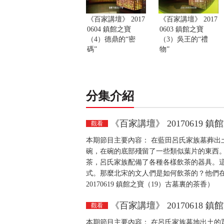
《百家講壇》 2017
《百家講壇》 2017
0604 鎮館之寶
0603 鎮館之寶
（4）德鼎的“密
（3）吳王的“禮
碼”
物”
分集介紹
《百家講壇》 20170619 
觀看
本期節目主要內容： 在藍田呂氏家族墓葬出
碗，在碗的底部殘留了一些類似葉片的東西
茶，呂氏家族配備了各種各樣飲茶的器具。
式。那麼北宋的文人們是如何飲茶的？他們
20170619 鎮館之寶（19）古墓裏的茶香）
《百家講壇》 20170618 
觀看
本期節目主要內容： 在呂氏家族墓地出土的