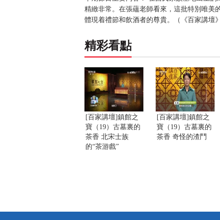
精緻非常。在張蘊老師看來，這批特別唯美
體現着禮節和飲酒者的尊貴。（《百家講壇》 20
精彩看點
[百家講壇]鎮館之
[百家講壇]鎮館之
寶（19）古墓裏的
寶（19）古墓裏的
茶香 北宋士族
茶香 奇怪的渣鬥
的“茶游戲”