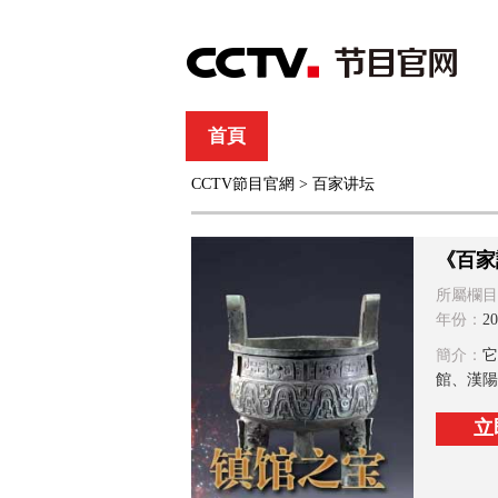
首頁
直播
節目單
CCTV節目官網
>
百家讲坛
綜合
新聞
財經
綜藝
中文國際
體
《百家
所屬欄目
年份：
20
簡介：
它
館、漢陽
立