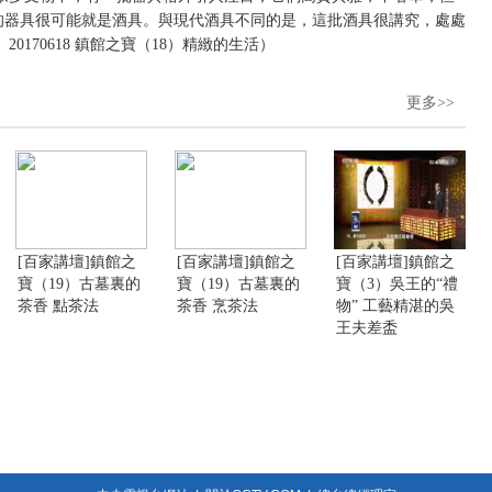
的器具很可能就是酒具。與現代酒具不同的是，這批酒具很講究，處處
170618 鎮館之寶（18）精緻的生活）
更多>>
[百家講壇]鎮館之
[百家講壇]鎮館之
[百家講壇]鎮館之
寶（19）古墓裏的
寶（19）古墓裏的
寶（3）吳王的“禮
茶香 點茶法
茶香 烹茶法
物” 工藝精湛的吳
王夫差盉