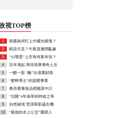
收視TOP榜
1
美國為何盯上中國光模塊？
2
暗語引流？午夜直播間亂象
3
“AI雙星”上空有何新本領？
4
百年潮起 再現張謇傳奇人生
5
一醋一面 “酸”出億萬財路
6
“蜜蜂博士”的甜蜜事業
7
教你看懂食品標籤莫中計
8
“沉睡”4年保單的時效之爭
9
自然秘境 荒漠翠影蘊生機
10
“最後的水上公交”擺渡人