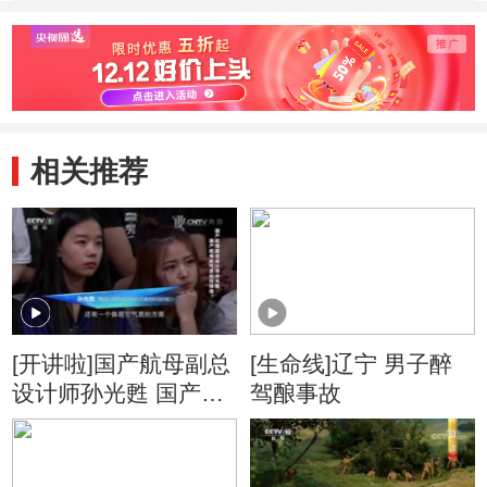
用意？
本质的不同？
质？
相关推荐
[开讲啦]国产航母副总
[生命线]辽宁 男子醉
设计师孙光甦 国产航
驾酿事故
母的气质是如何体现
的？