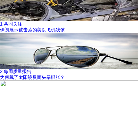
1
共同关注
伊朗展示被击落的美以飞机残骸
2
每周质量报告
为何戴了太阳镜反而头晕眼胀？