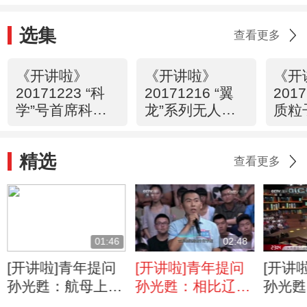
选集
查看更多
《开讲啦》
《开讲啦》
《开
20171223 “科
20171216 “翼
201
学”号首席科学
龙”系列无人机
质粒
家周慧博士: “海
总设计师李屹
星“
洋人”的蓝色情
东：创新从来不
学家
精选
怀
是浪漫的事
查看更多
01:46
02:48
[开讲啦]青年提问
[开讲啦]青年提问
[开讲
孙光甦：航母上
孙光甦：相比辽宁
孙光甦
的“彩虹战衣”是何
舰国产航母有什么
年轻人