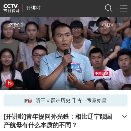
开讲啦
听王立群讲历史 千古一帝秦始皇
[开讲啦]青年提问孙光甦：相比辽宁舰国
产航母有什么本质的不同？