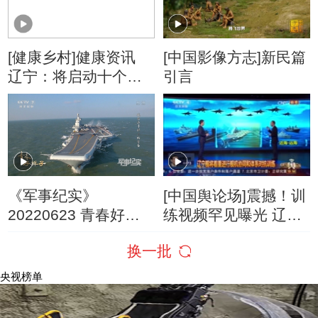
[健康乡村]健康资讯
[中国影像方志]新民篇
辽宁：将启动十个健
引言
康干预项目
《军事纪实》
[中国舆论场]震撼！训
20220623 青春好样
练视频罕见曝光 辽宁
子 第1集 航母战斗群
舰到底有多强？
换一批
上的青春
央视榜单