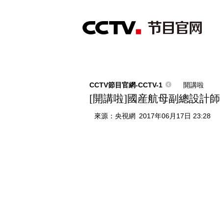
首頁
直播
節目單
綜合
新聞
財經
綜藝
中文國際
體
CCTV節目官網-CCTV-1
開講啦
[開講啦]國産航母副總設計
來源：
央視網
2017年06月17日 23:28