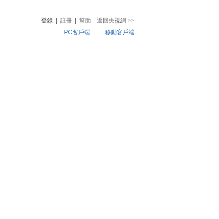
登錄
|
註冊
|
幫助
返回央視網
>>
PC客戶端
移動客戶端
音
熱榜
微視頻
兒
音樂
體育賽事
農業農村