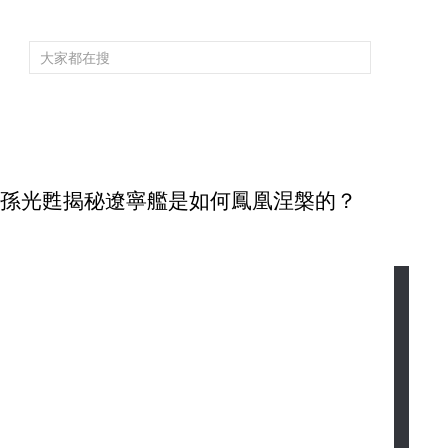
頻道大全
欄目大全
片庫
4K專區
聽
育
電影
國防軍事
電視劇
紀錄
科教
戲曲
社會與法
少
師孫光甦揭秘遼寧艦是如何鳳凰涅槃的？