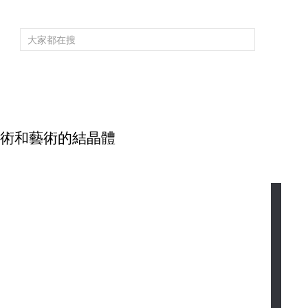
頻道大全
欄目大全
片庫
4K專區
聽
育
電影
國防軍事
電視劇
紀錄
科教
戲曲
社會與法
少
技術和藝術的結晶體