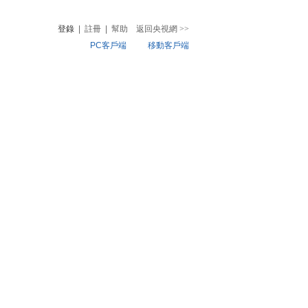
登錄
|
註冊
|
幫助
返回央視網
>>
PC客戶端
移動客戶端
音
熱榜
微視頻
兒
音樂
體育賽事
農業農村