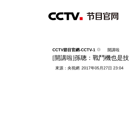
首頁
直播
節目單
綜合
新聞
財經
綜藝
中文國際
體
CCTV節目官網-CCTV-1
開講啦
[開講啦]孫聰：戰鬥機也是
來源：
央視網
2017年05月27日 23:04