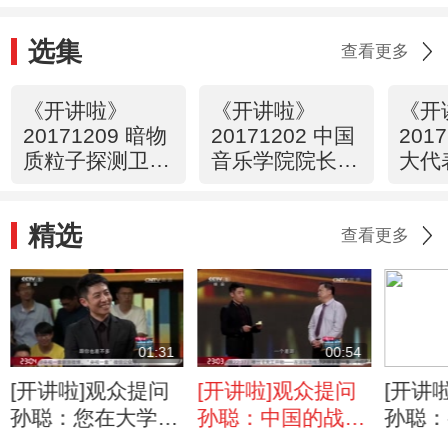
选集
查看更多
《开讲啦》
《开讲啦》
《开
20171209 暗物
20171202 中国
201
质粒子探测卫
音乐学院院长王
大代
星“悟空“首席科
黎光：坚定文化
央党
学家常进开讲
自信，建立中国
涛：
精选
的音乐学院
理解
查看更多
01:31
00:54
[开讲啦]观众提问
[开讲啦]观众提问
[开讲
孙聪：您在大学一
孙聪：中国的战斗
孙聪：
年级的时候就已经
机什么时候排第
计师参