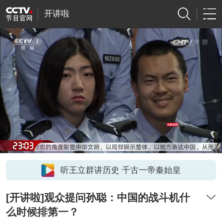
开讲啦
听王立群讲历史 千古一帝秦始皇
[开讲啦]观众提问孙聪：中国的战斗机什
么时候排第一？