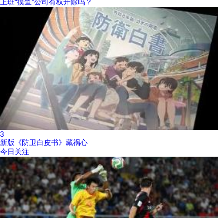
上班“摸鱼”公司有权开除吗？
3
新版《防卫白皮书》藏祸心
今日关注