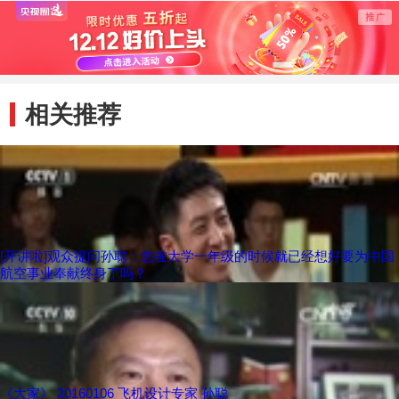
想好要为中国航空
一？
歼-15
事业奉献终身了
吗？
相关推荐
[开讲啦]观众提问孙聪：您在大学一年级的时候就已经想好要为中国
航空事业奉献终身了吗？
《大家》 20160106 飞机设计专家 孙聪