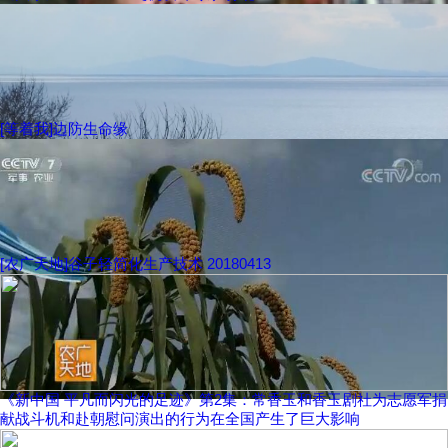
[等着我]边防生命缘
[农广天地]谷子轻简化生产技术 20180413
《新中国 平凡而闪光的足迹》第2集：常香玉和香玉剧社为志愿军捐
献战斗机和赴朝慰问演出的行为在全国产生了巨大影响