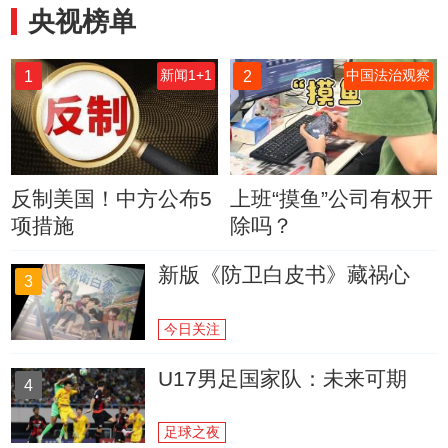
央视榜单
1
2
新闻1+1
中国法治观察
反制美国！中方公布5
上班“摸鱼”公司有权开
项措施
除吗？
新版《防卫白皮书》藏祸心
3
今日关注
U17男足国家队：未来可期
4
足球之夜