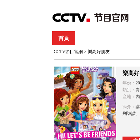
首頁
直播
節目單
CCTV節目官網
> 樂高好朋友
綜合
新聞
財經
綜藝
中文國際
體
樂高好
年份：
20
類別：
青
産地：
內
簡介：
講
列詼諧、