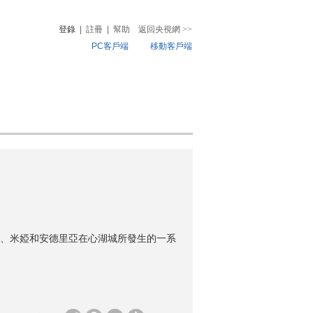
登錄
|
註冊
|
幫助
返回央視網
>>
PC客戶端
移動客戶端
音
熱榜
微視頻
兒
音樂
體育賽事
農業農村
、米婭和安德里亞在心湖城所發生的一系