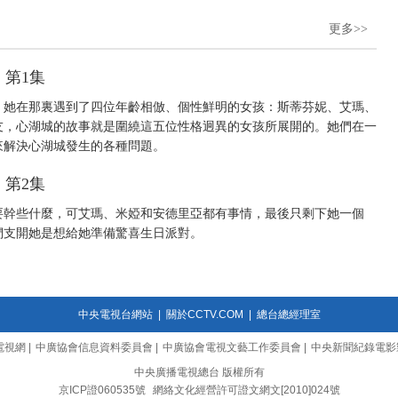
更多>>
 第1集
，她在那裏遇到了四位年齡相倣、個性鮮明的女孩：斯蒂芬妮、艾瑪、
友，心湖城的故事就是圍繞這五位性格迥異的女孩所展開的。她們在一
部，來解決心湖城發生的各種問題。
 第2集
要幹些什麼，可艾瑪、米婭和安德里亞都有事情，最後只剩下她一個
們支開她是想給她準備驚喜生日派對。
中央電視台網站
|
關於CCTV.COM
|
總台總經理室
電視網
|
中廣協會信息資料委員會
|
中廣協會電視文藝工作委員會
|
中央新聞紀錄電影
中央廣播電視總台 版權所有
京ICP證060535號
網絡文化經營許可證文網文[2010]024號