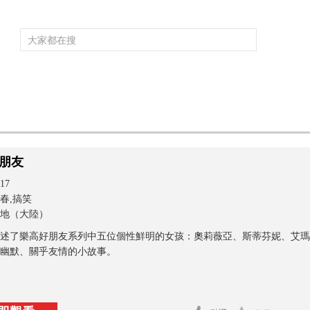
頻道大全
欄目大全
片庫
4K專區
聽
育
電影
國防軍事
電視劇
紀錄
科教
戲曲
社會與法
少
朋友
17
春,搞笑
地（大陸）
述了樂高好朋友系列中五位個性鮮明的女孩：奧莉薇亞、斯蒂芬妮、艾瑪
幽默、關乎友情的小故事。