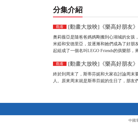
分集介紹
[動畫大放映]《樂高好朋友》
觀看
奧莉薇亞是隨爸爸媽媽剛搬到心湖城的女孩
米婭和安德里亞，並逐漸和她們成為了好朋
起組成了一個名叫LEGO Friends的俱樂
[動畫大放映]《樂高好朋友》
觀看
終於到周末了，斯蒂芬妮和大家在討論周末
人。原來周末就是斯蒂芬妮的生日了，朋友
中國