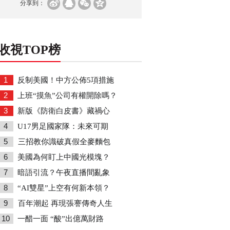
分享到：
收視TOP榜
1
反制美國！中方公佈5項措施
2
上班“摸魚”公司有權開除嗎？
3
新版《防衛白皮書》藏禍心
4
U17男足國家隊：未來可期
5
三招教你識破真假全麥麵包
6
美國為何盯上中國光模塊？
7
暗語引流？午夜直播間亂象
8
“AI雙星”上空有何新本領？
9
百年潮起 再現張謇傳奇人生
10
一醋一面 “酸”出億萬財路