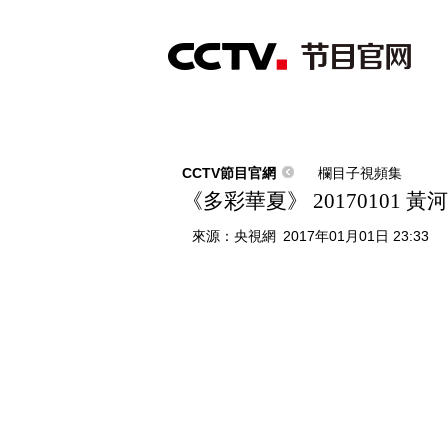
首頁
直播
節目單
綜合
新聞
財經
綜藝
中文國際
體
CCTV節目官網
欄目子視頻集
《多彩華夏》 20170101 
來源：
央視網
2017年01月01日 23:33