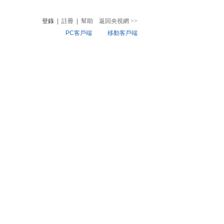
登錄
|
註冊
|
幫助
返回央視網
>>
PC客戶端
移動客戶端
音
熱榜
微視頻
兒
音樂
體育賽事
農業農村