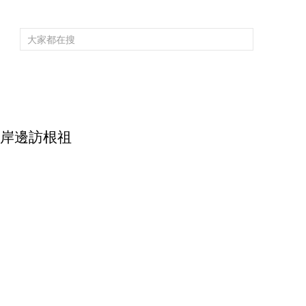
頻道大全
欄目大全
片庫
4K專區
聽
育
電影
國防軍事
電視劇
紀錄
科教
戲曲
社會與法
少
黃河岸邊訪根祖