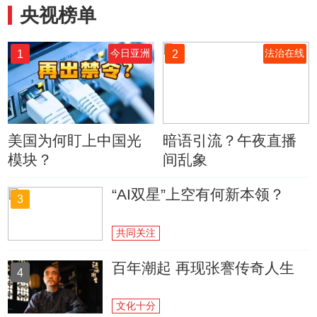
央视榜单
1
2
今日亚洲
法治在线
美国为何盯上中国光
暗语引流？午夜直播
模块？
间乱象
“AI双星”上空有何新本领？
3
共同关注
百年潮起 再现张謇传奇人生
4
文化十分