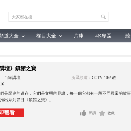
頻道大全
欄目大全
片庫
4K專區
聽
育
電影
國防軍事
電視劇
紀錄
科教
戲曲
社會與法
少
講壇》鎮館之寶
：
百家講壇
所屬頻道：
CCTV-10科教
16
們是歷史的遺存，它們是文明的見證，每一個它都有一段不同尋常的故事
推出系列節目《鎮館之寶》。
即觀看
點讚
收藏