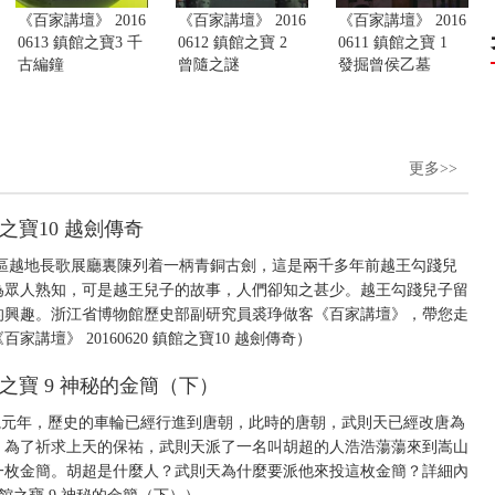
《百家講壇》 2016
《百家講壇》 2016
《百家講壇》 2016
0613 鎮館之寶3 千
0612 鎮館之寶 2
0611 鎮館之寶 1
古編鐘
曾隨之謎
發掘曾侯乙墓
更多>>
館之寶10 越劍傳奇
區越地長歌展廳裏陳列着一柄青銅古劍，這是兩千多年前越王勾踐兒
為眾人熟知，可是越王兒子的故事，人們卻知之甚少。越王勾踐兒子留
的興趣。浙江省博物館歷史部副研究員裘琤做客《百家講壇》，帶您走
壇》 20160620 鎮館之寶10 越劍傳奇）
鎮館之寶 9 神秘的金簡（下）
久視元年，歷史的車輪已經行進到唐朝，此時的唐朝，武則天已經改唐為
，為了祈求上天的保祐，武則天派了一名叫胡超的人浩浩蕩蕩來到嵩山
一枚金簡。胡超是什麼人？武則天為什麼要派他來投這枚金簡？詳細內