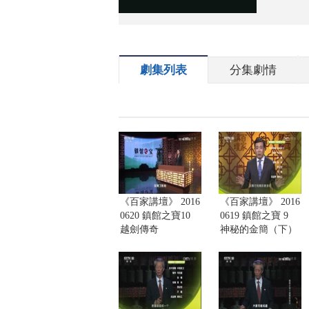
劇集列表
分集劇情
《百家講壇》 2016
《百家講壇》 2016
0620 鎮館之寶10
0619 鎮館之寶 9
越劍傳奇
神秘的金簡（下）