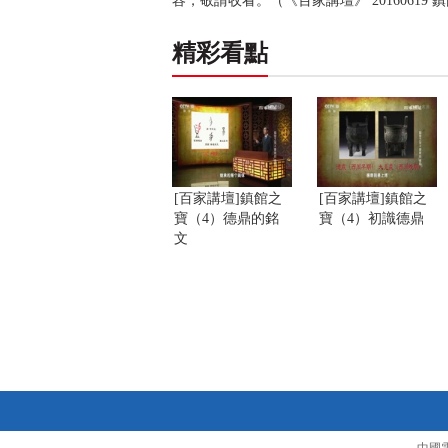
容，敬請收看。（《百家講壇》 20160619 
精彩看點
[百家講壇]鎮館之
[百家講壇]鎮館之
寶（4）德鼎的銘
寶（4）初識德鼎
文