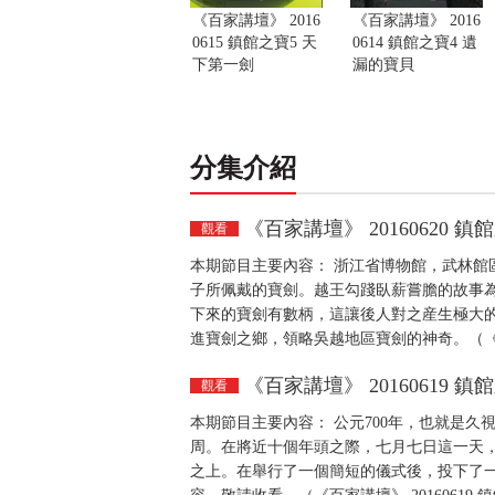
《百家講壇》 2016
《百家講壇》 2016
0615 鎮館之寶5 天
0614 鎮館之寶4 遺
下第一劍
漏的寶貝
分集介紹
《百家講壇》 20160620 鎮
觀看
本期節目主要內容： 浙江省博物館，武林館
子所佩戴的寶劍。越王勾踐臥薪嘗膽的故事
下來的寶劍有數柄，這讓後人對之産生極大
進寶劍之鄉，領略吳越地區寶劍的神奇。（《百家講
《百家講壇》 20160619 
觀看
本期節目主要內容： 公元700年，也就是
周。在將近十個年頭之際，七月七日這一天
之上。在舉行了一個簡短的儀式後，投下了