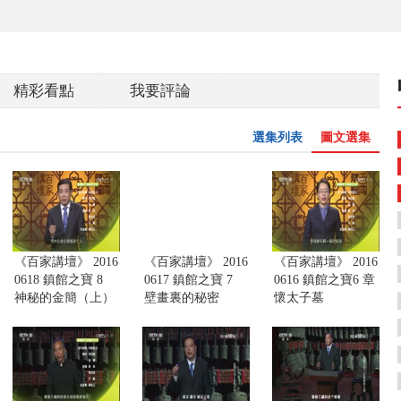
精彩看點
我要評論
選集列表
圖文選集
《百家講壇》 2016
《百家講壇》 2016
《百家講壇》 2016
0618 鎮館之寶 8
0617 鎮館之寶 7
0616 鎮館之寶6 章
神秘的金簡（上）
壁畫裏的秘密
懷太子墓