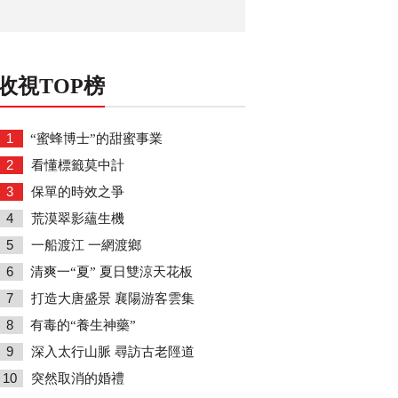
收視TOP榜
1
“蜜蜂博士”的甜蜜事業
2
看懂標籤莫中計
3
保單的時效之爭
4
荒漠翠影蘊生機
5
一船渡江 一網渡鄉
6
清爽一“夏” 夏日雙涼天花板
7
打造大唐盛景 襄陽游客雲集
8
有毒的“養生神藥”
9
深入太行山脈 尋訪古老陘道
10
突然取消的婚禮