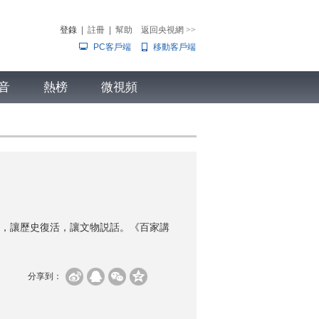
登錄
|
註冊
|
幫助
返回央視網
>>
PC客戶端
移動客戶端
音
熱榜
微視頻
兒
音樂
體育賽事
農業農村
，讓歷史復活，讓文物説話。《百家講
分享到：