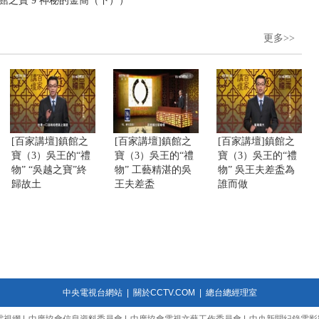
鎮館之寶 9 神秘的金簡（下））
更多>>
[百家講壇]鎮館之
[百家講壇]鎮館之
[百家講壇]鎮館之
寶（3）吳王的“禮
寶（3）吳王的“禮
寶（3）吳王的“禮
物” “吳越之寶”終
物” 工藝精湛的吳
物” 吳王夫差盉為
歸故土
王夫差盉
誰而做
中央電視台網站
|
關於CCTV.COM
|
總台總經理室