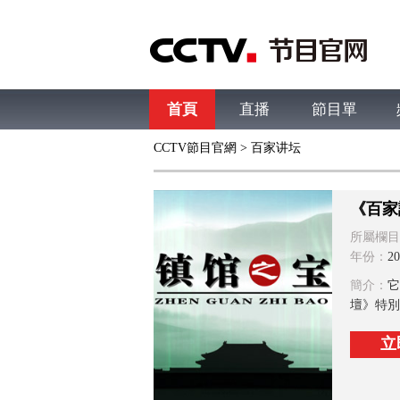
首頁
直播
節目單
CCTV節目官網
>
百家讲坛
綜合
新聞
財經
綜藝
中文國際
體
《百家
所屬欄目
年份：
20
簡介：
它
壇》特別
立