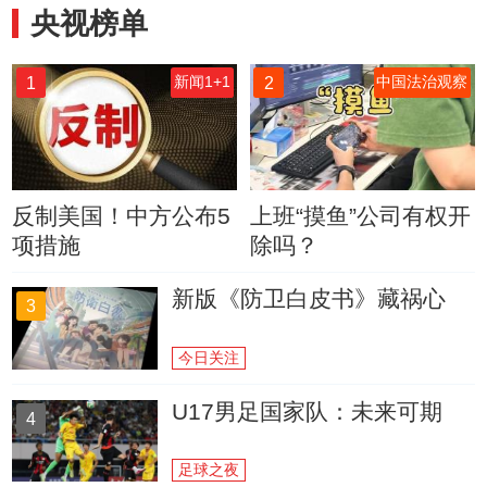
央视榜单
1
2
新闻1+1
中国法治观察
反制美国！中方公布5
上班“摸鱼”公司有权开
项措施
除吗？
新版《防卫白皮书》藏祸心
3
今日关注
U17男足国家队：未来可期
4
足球之夜