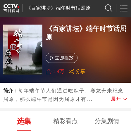
《百家讲坛》端午时节话屈原
《百家讲坛》端午时节话屈
原
1.4万
分享
简介：
每年端午节人们通过吃粽子、赛龙舟来纪念
展开
屈原，那么端午节是因为屈原才有...
选集
精彩看点
分集剧情