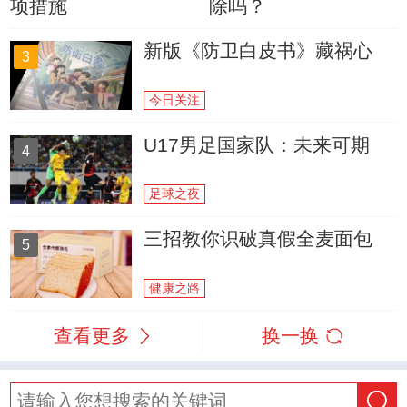
项措施
除吗？
新版《防卫白皮书》藏祸心
3
今日关注
U17男足国家队：未来可期
4
足球之夜
三招教你识破真假全麦面包
5
健康之路
查看更多
换一换