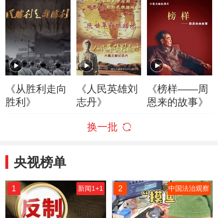
《从胜利走向
《人民英雄刘
《榜样——周
胜利》
志丹》
恩来的故事》
换一批
央视榜单
1
2
新闻1+1
中国法治观察