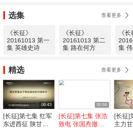
选集
查看更多
《长征》
《长征》
《长
20161013 第一
20161013 第二
201
集 英雄史诗
集 路在何方
集 
精选
查看更多
00:43
00:50
[长征]第七集 红军
[长征]第七集 张浩
[长征
东进西征 陕甘发
致电 张国焘撤销
主力甘
展成陕甘宁苏区
另立的“中央”