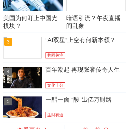
美国为何盯上中国光
暗语引流？午夜直播
模块？
间乱象
“AI双星”上空有何新本领？
3
共同关注
百年潮起 再现张謇传奇人生
4
文化十分
一醋一面 “酸”出亿万财路
5
生财有道