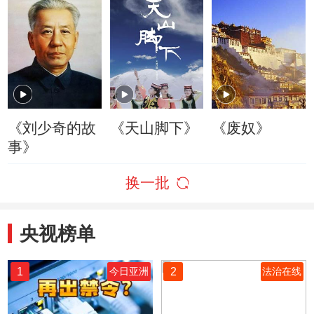
《刘少奇的故
《天山脚下》
《废奴》
事》
换一批
央视榜单
1
2
今日亚洲
法治在线