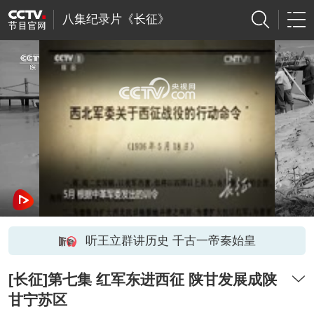
八集纪录片《长征》
网络开小差了，请稍后再试
听王立群讲历史 千古一帝秦始皇
[长征]第七集 红军东进西征 陕甘发展成陕
甘宁苏区