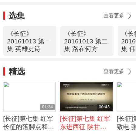
选集
查看更多
《长征》
《长征》
《长
20161013 第一
20161013 第二
201
集 英雄史诗
集 路在何方
集 
精选
查看更多
01:34
00:43
[长征]第七集 红军
[长征]第七集 红军
[长征
长征的落脚点和抗
东进西征 陕甘发
致电 
日战争的出发点
展成陕甘宁苏区
另立的