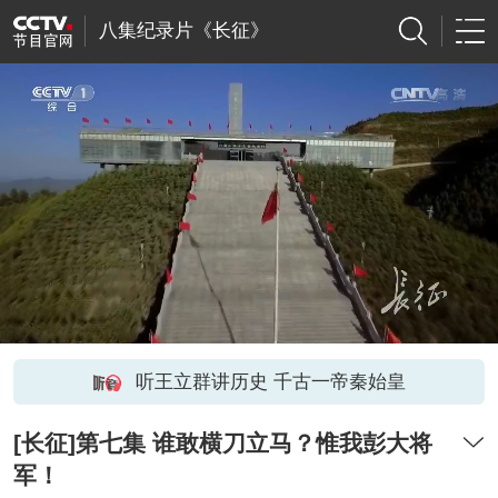
八集纪录片《长征》
听王立群讲历史 千古一帝秦始皇
[长征]第七集 谁敢横刀立马？惟我彭大将
军！