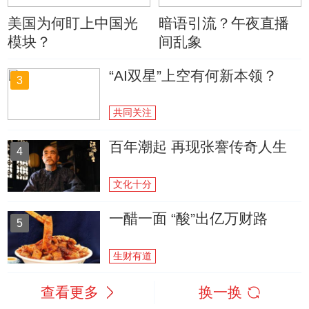
美国为何盯上中国光
暗语引流？午夜直播
模块？
间乱象
“AI双星”上空有何新本领？
3
共同关注
百年潮起 再现张謇传奇人生
4
文化十分
一醋一面 “酸”出亿万财路
5
生财有道
查看更多
换一换