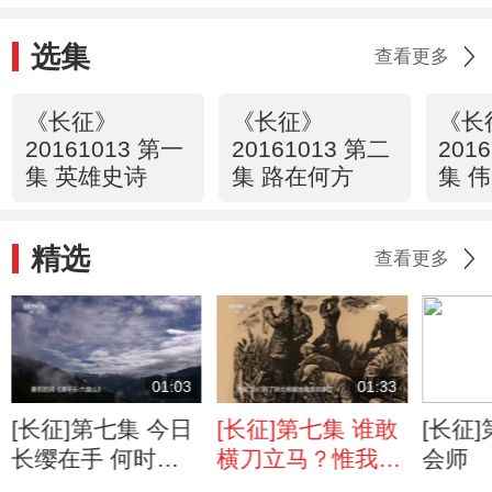
选集
查看更多
《长征》
《长征》
《长
20161013 第一
20161013 第二
201
集 英雄史诗
集 路在何方
集 
精选
查看更多
01:03
01:33
[长征]第七集 今日
[长征]第七集 谁敢
[长征
长缨在手 何时缚
横刀立马？惟我彭
会师
住苍龙？
大将军！