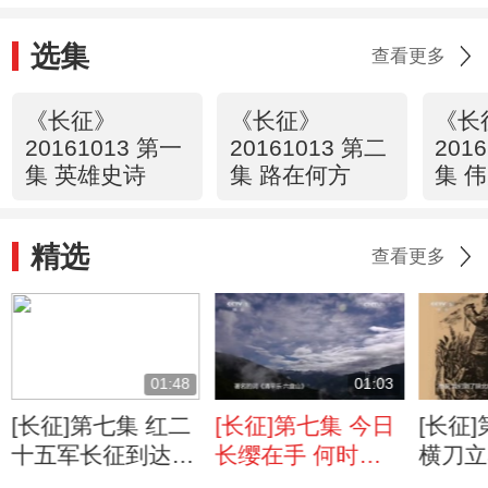
选集
查看更多
《长征》
《长征》
《长
20161013 第一
20161013 第二
201
集 英雄史诗
集 路在何方
集 
精选
查看更多
01:48
01:03
[长征]第七集 红二
[长征]第七集 今日
[长征
十五军长征到达陕
长缨在手 何时缚
横刀立
北
住苍龙？
大将军