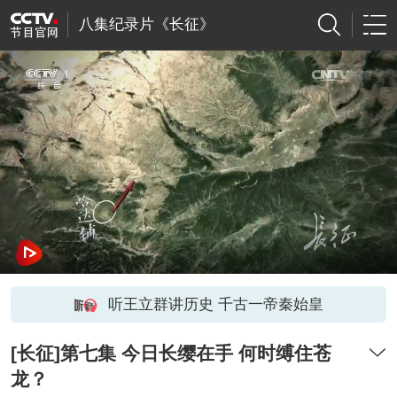
八集纪录片《长征》
听王立群讲历史 千古一帝秦始皇
[长征]第七集 今日长缨在手 何时缚住苍
龙？