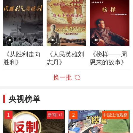
《从胜利走向
《人民英雄刘
《榜样——周
胜利》
志丹》
恩来的故事》
换一批
央视榜单
1
2
新闻1+1
中国法治观察