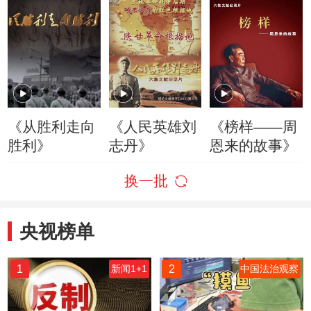
《从胜利走向
《人民英雄刘
《榜样——周
胜利》
志丹》
恩来的故事》
换一批
央视榜单
1
2
新闻1+1
中国法治观察