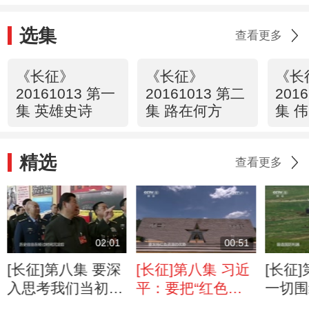
选集
查看更多
《长征》
《长征》
《长
20161013 第一
20161013 第二
201
集 英雄史诗
集 路在何方
集 
精选
查看更多
02:01
00:51
[长征]第八集 要深
[长征]第八集 习近
[长征
入思考我们当初是
平：要把“红色基
一切围
从哪里出发的 为
因”融入官兵血脉
打胜仗