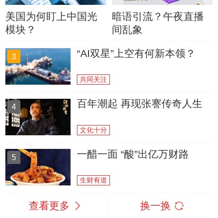
美国为何盯上中国光
暗语引流？午夜直播
模块？
间乱象
“AI双星”上空有何新本领？
3
共同关注
百年潮起 再现张謇传奇人生
4
文化十分
一醋一面 “酸”出亿万财路
5
生财有道
查看更多
换一换