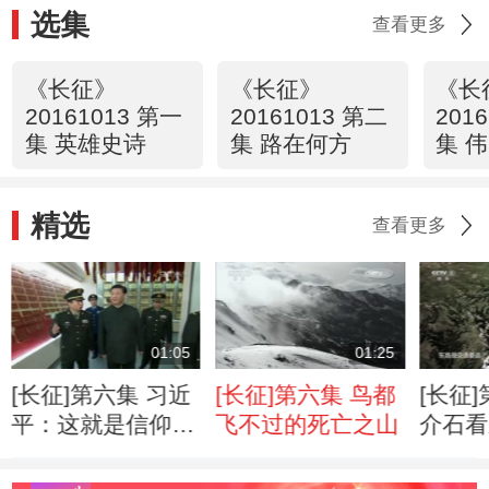
选集
查看更多
《长征》
《长征》
《长
20161013 第一
20161013 第二
201
集 英雄史诗
集 路在何方
集 
精选
查看更多
01:05
01:25
[长征]第六集 习近
[长征]第六集 鸟都
[长征
平：这就是信仰的
飞不过的死亡之山
介石看
力量
条死路
择了这