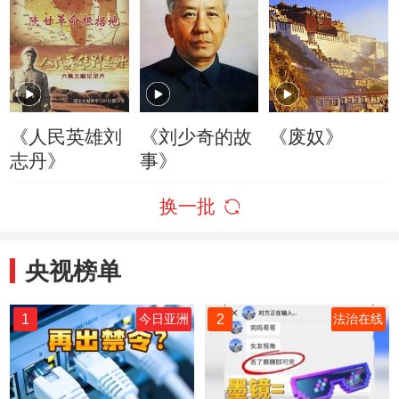
《人民英雄刘
《刘少奇的故
《废奴》
志丹》
事》
换一批
央视榜单
1
2
今日亚洲
法治在线