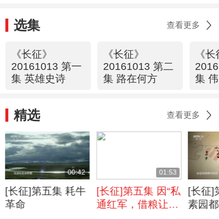
选集
查看更多
《长征》
《长征》
《长
20161013 第一
20161013 第二
201
集 英雄史诗
集 路在何方
集 
精选
查看更多
00:42
01:53
[长征]第五集 耗牛
[长征]第五集 因“私
[长征
革命
通红军，借粮让
素园都
道”而牺牲的杨积
了