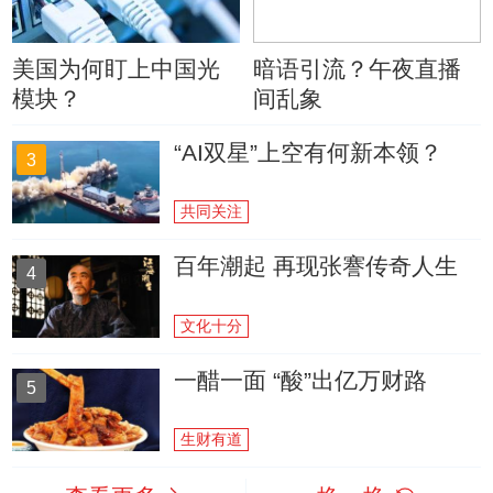
美国为何盯上中国光
暗语引流？午夜直播
模块？
间乱象
“AI双星”上空有何新本领？
3
共同关注
百年潮起 再现张謇传奇人生
4
文化十分
一醋一面 “酸”出亿万财路
5
生财有道