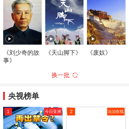
《刘少奇的故
《天山脚下》
《废奴》
事》
换一批
央视榜单
1
2
今日亚洲
法治在线