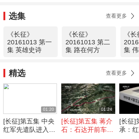
选集
查看更多
《长征》
《长征》
《长
20161013 第一
20161013 第二
201
集 英雄史诗
集 路在何方
集 
精选
查看更多
01:20
01:24
[长征]第五集 中央
[长征]第五集 蒋介
[长征
红军先遣队进入彝
石：石达开前车之
承：红
族地区受阻
鉴 红军不敢通过
谋利益