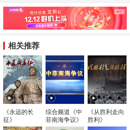
彝族区
得穷苦
相关推荐
《永远的长
综合频道《中
《从胜利走向
征》
菲南海争议》
胜利》