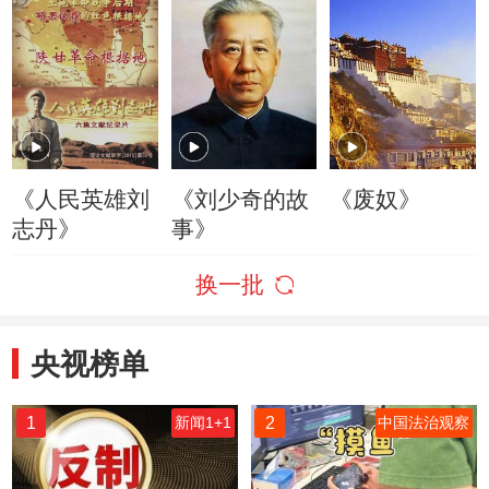
《人民英雄刘
《刘少奇的故
《废奴》
志丹》
事》
换一批
央视榜单
1
2
新闻1+1
中国法治观察