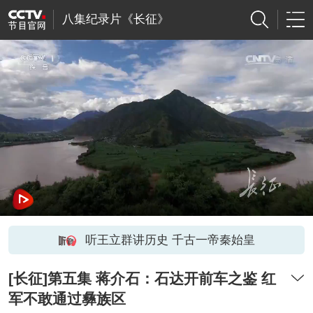
八集纪录片《长征》
听王立群讲历史 千古一帝秦始皇
[长征]第五集 蒋介石：石达开前车之鉴 红
军不敢通过彝族区