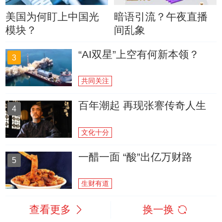
美国为何盯上中国光
暗语引流？午夜直播
模块？
间乱象
“AI双星”上空有何新本领？
3
共同关注
百年潮起 再现张謇传奇人生
4
文化十分
一醋一面 “酸”出亿万财路
5
生财有道
查看更多
换一换