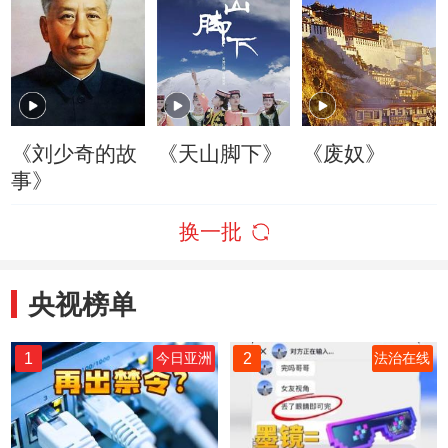
《刘少奇的故
《天山脚下》
《废奴》
事》
换一批
央视榜单
1
2
今日亚洲
法治在线