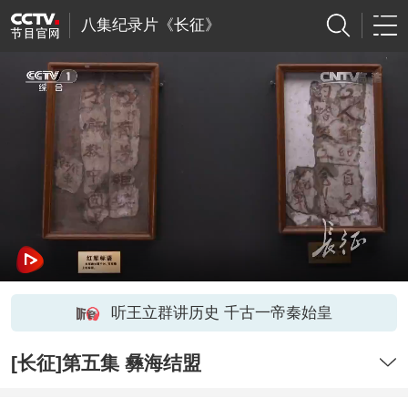
八集纪录片《长征》
听王立群讲历史 千古一帝秦始皇
[长征]第五集 彝海结盟