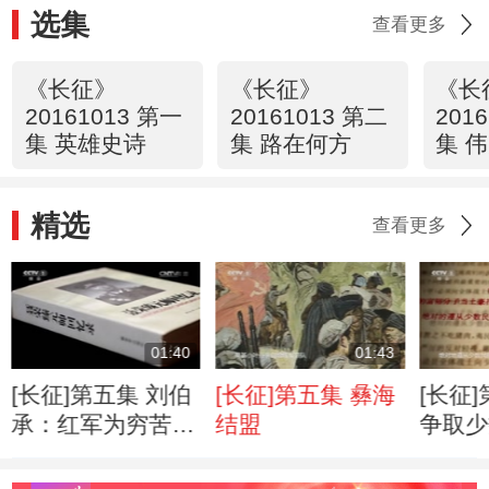
选集
查看更多
《长征》
《长征》
《长
20161013 第一
20161013 第二
201
集 英雄史诗
集 路在何方
集 
精选
查看更多
01:40
01:43
[长征]第五集 刘伯
[长征]第五集 彝海
[长征
承：红军为穷苦人
结盟
争取少
谋利益 必然会赢
的训令
得穷苦人的信任