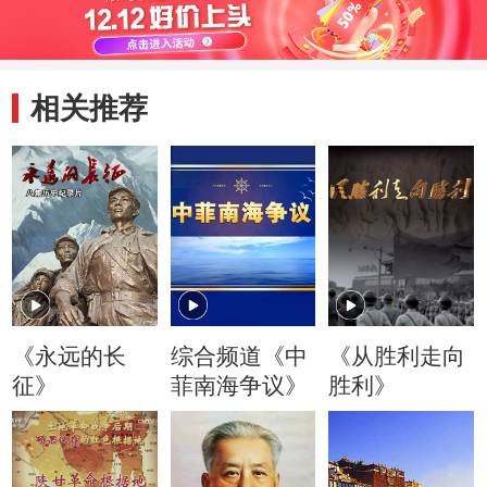
相关推荐
《永远的长
综合频道《中
《从胜利走向
征》
菲南海争议》
胜利》