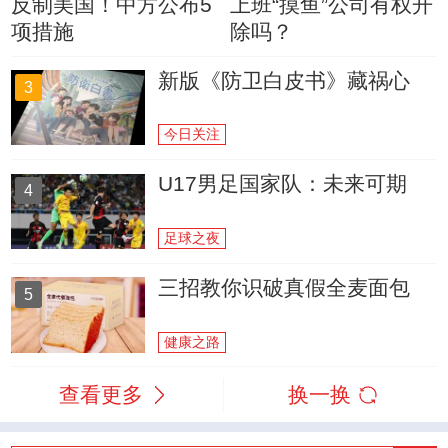
反制美国！中方公布5
上班“摸鱼”公司有权开
项措施
除吗？
新版《防卫白皮书》藏祸心
3
今日关注
U17男足国家队：未来可期
4
足球之夜
三招教你识破真假全麦面包
5
健康之路
查看更多
换一换