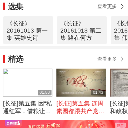
选集
查看更多
《长征》
《长征》
《长
20161013 第一
20161013 第二
201
集 英雄史诗
集 路在何方
集 
精选
查看更多
01:53
01:43
[长征]第五集 因“私
[长征]第五集 连周
[长征
通红军，借粮让
素园都跟共产党走
和政权
道”而牺牲的杨积
了
军走
庆土司