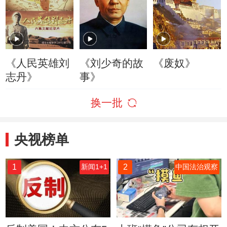
《人民英雄刘
《刘少奇的故
《废奴》
志丹》
事》
换一批
央视榜单
1
2
新闻1+1
中国法治观察