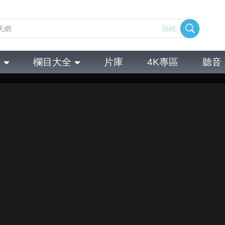
熱榜
全
欄目大全
片庫
4K專區
聽音