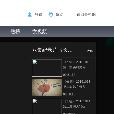
登錄
幫助
|
返回央視網
熱榜
微視頻
八集纪录片《长征》
收藏
《长征》 20161013
第一集 英雄史诗
00:51:12
《长征》 20161013
第二集 路在何方
00:50:15
《长征》 20161014
第三集 伟大转折