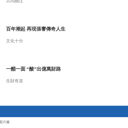
共同關注
00:02:33
纪录片《长征》第四
集 花絮 血战金沙江
00:01:58
百年潮起 再現張謇傳奇人生
纪录片《长征》第四
集 花絮 红二十五军血
文化十分
战独树镇
00:01:58
纪录片《长征》第五
集 花絮 云南寻甸
一醋一面 “酸”出億萬財路
00:02:05
纪录片《长征》第五
生財有道
集 花絮 八大老僧
00:03:15
纪录片《长征》第五
集 花絮 扩红
00:01:28
製片廠
纪录片《长征》第五