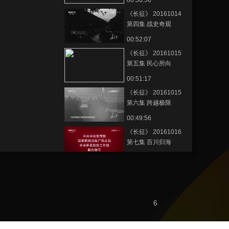
00:50:56
《长征》 20161014
第四集 战史奇观
00:52:07
《长征》 20161015
第五集 民心所向
00:51:17
《长征》 20161015
第六集 跨越极限
00:49:56
《长征》 20161016
第七集 百川归海
00:51:51
節目看點
[长征影像馆]纪录片
《长征》总片头
6
00:01:08