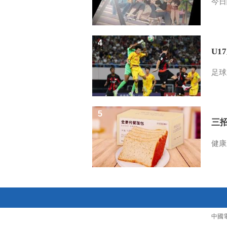
今日
4
U1
足球
5
三
健康
中國