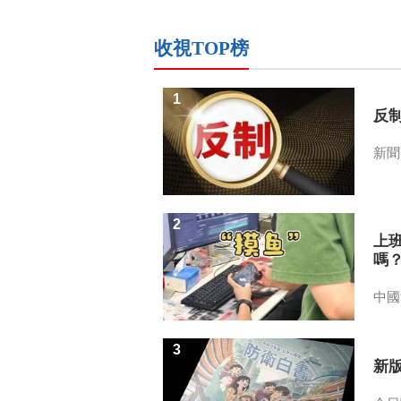
收視TOP榜
1
反
新聞
2
上
嗎
中國
3
新