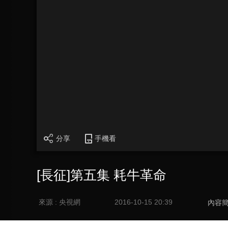
分享
手機看
[長征]第五集 耗牛革命
來源 : 央視網
2016-10-15 20:39
內容