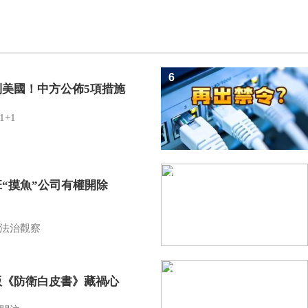
6
制美國！中方公佈5項措施
1+1
7
班“摸魚”公司有權開除
？
法治觀察
8
版《防衛白皮書》藏禍心