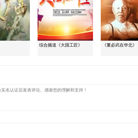
》
综合频道《大国工匠》
《董必武在华北》