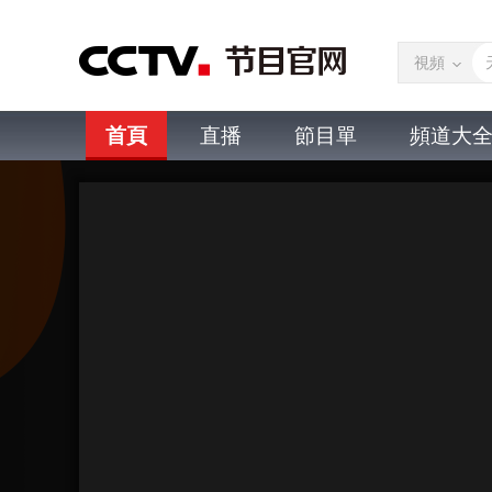
視頻
首頁
直播
節目單
頻道大