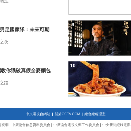
關注
9
7男足國家隊：未來可期
之夜
10
招教你識破真假全麥麵包
之路
中央電視台網站
|
關於CCTV.COM
|
總台總經理室
電視網
|
中廣協會信息資料委員會
|
中廣協會電視文藝工作委員會
|
中央新聞紀錄電影