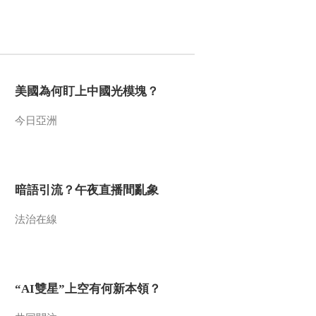
00:01:03
纪录片《长征》第二
集花絮 方志敏
00:02:30
纪录片《长征》第二
集花絮 蒋介石发动围
美國為何盯上中國光模塊？
剿
00:02:46
今日亞洲
纪录片《长征》第二
集花絮 于都河出发
00:02:19
纪录片《长征》第二
暗語引流？午夜直播間亂象
集花絮 扩充红军
法治在線
00:02:45
纪录片《长征》 第三
集 花絮
00:03:17
“AI雙星”上空有何新本領？
纪录片《长征》第四
集 花絮 强渡大渡河