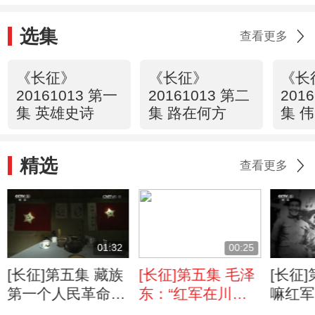
的债！”
选集
查看更多
《长征》
《长征》
《长
20161013 第一
20161013 第二
201
集 英雄史诗
集 路在何方
集 
精选
查看更多
01:32
00:25
[长征]第五集 藏族
[长征]第五集 毛泽
[长征
第一个人民革命政
东：“红军在川西
嘛红军
权
北地区惟一欠的