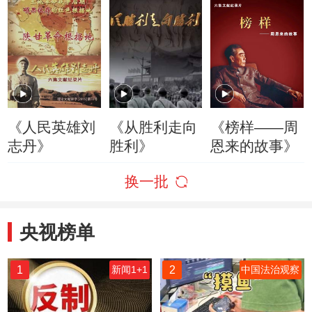
《人民英雄刘
《从胜利走向
《榜样——周
志丹》
胜利》
恩来的故事》
换一批
央视榜单
1
2
新闻1+1
中国法治观察