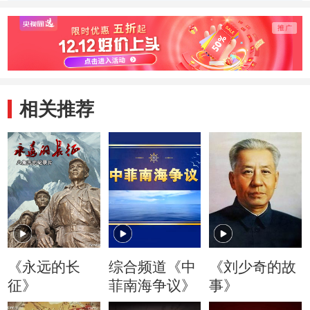
债，是红军拿了番
民的粮食而欠的
债！”
相关推荐
《永远的长
综合频道《中
《刘少奇的故
征》
菲南海争议》
事》