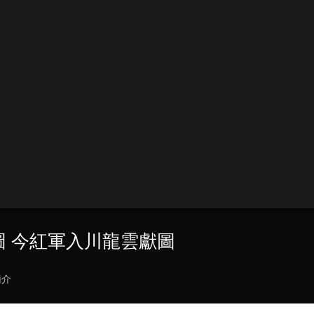
圖 今紅軍入川龍雲獻圖
簡介