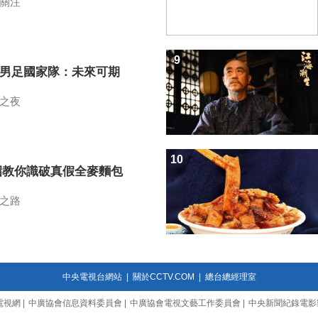
關注
9
7男足國家隊：未來可期
之夜
10
招教你識破真假全麥麵包
之路
中央電視台網站
|
關於CCTV.COM
|
總台總經理室
電視網
|
中廣協會信息資料委員會
|
中廣協會電視文藝工作委員會
|
中央新聞紀錄電影