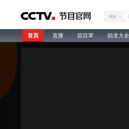
視頻
首頁
直播
節目單
頻道大