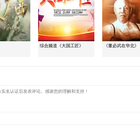
》
综合频道《大国工匠》
《董必武在华北》