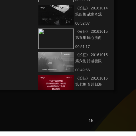
00:50:56
《长征》 20161014
第四集 战史奇观
00:52:07
《长征》 20161015
第五集 民心所向
00:51:17
《长征》 20161015
第六集 跨越极限
00:49:56
《长征》 20161016
第七集 百川归海
00:51:51
節目看點
[长征影像馆]纪录片
《长征》总片头
15
00:01:08