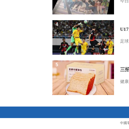
今日
4
U1
足球
5
三
健康
中國