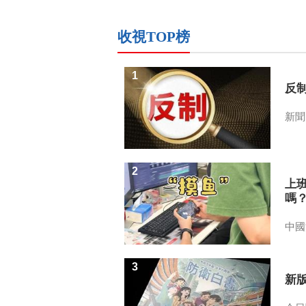
收視TOP榜
1
反
新聞
2
上
嗎
中國
3
新