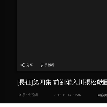
分享
手機看
[長征]第四集 前劉備入川張松獻
來源 : 央視網
2016-10-14 21:36
內容