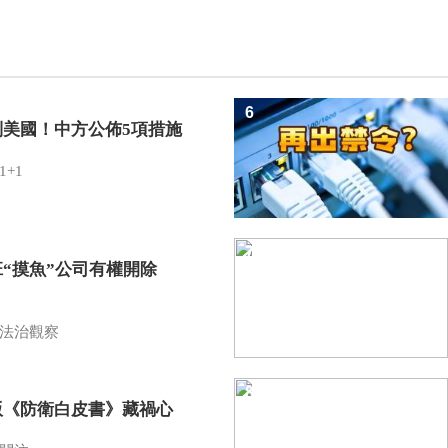
6
制美國！中方公佈5項措施
1+1
7
班“摸魚”公司有權開除
？
法治觀察
8
版《防衛白皮書》藏禍心