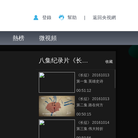
登錄
幫助
|
返回央視網
熱榜
微視頻
八集纪录片《长征》
收藏
《长征》 20161013
第一集 英雄史诗
00:51:12
《长征》 20161013
第二集 路在何方
00:50:15
《长征》 20161014
第三集 伟大转折