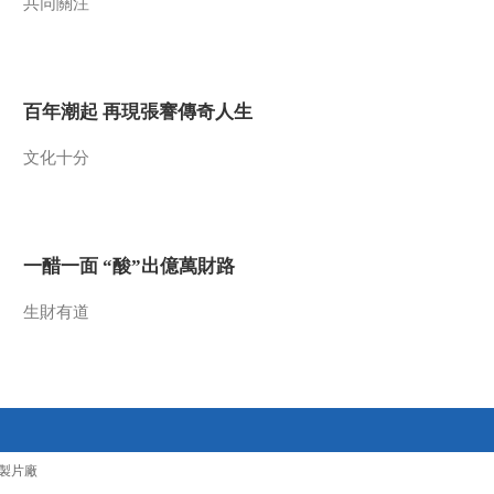
共同關注
00:02:33
纪录片《长征》第四
集 花絮 血战金沙江
00:01:58
百年潮起 再現張謇傳奇人生
纪录片《长征》第四
集 花絮 红二十五军血
文化十分
战独树镇
00:01:58
纪录片《长征》第五
集 花絮 云南寻甸
一醋一面 “酸”出億萬財路
00:02:05
纪录片《长征》第五
生財有道
集 花絮 八大老僧
00:03:15
纪录片《长征》第五
集 花絮 扩红
00:01:28
製片廠
纪录片《长征》第五