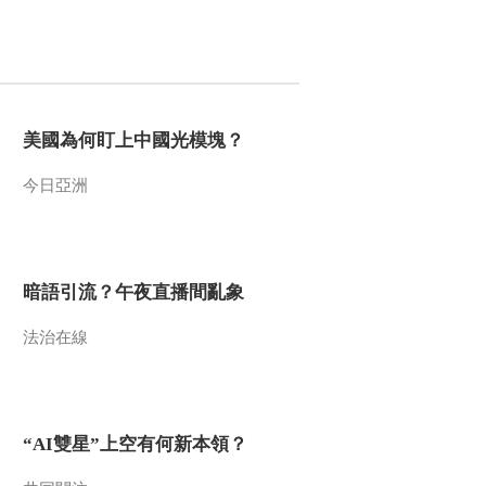
00:01:03
纪录片《长征》第二
集花絮 方志敏
00:02:30
纪录片《长征》第二
集花絮 蒋介石发动围
美國為何盯上中國光模塊？
剿
00:02:46
今日亞洲
纪录片《长征》第二
集花絮 于都河出发
00:02:19
纪录片《长征》第二
暗語引流？午夜直播間亂象
集花絮 扩充红军
法治在線
00:02:45
纪录片《长征》 第三
集 花絮
00:03:17
“AI雙星”上空有何新本領？
纪录片《长征》第四
集 花絮 强渡大渡河