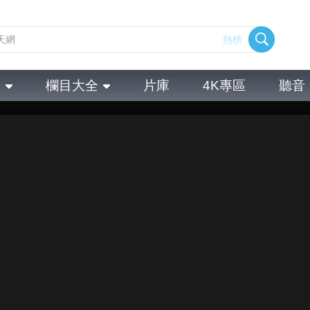
熱榜
全
欄目大全
片庫
4K專區
聽音