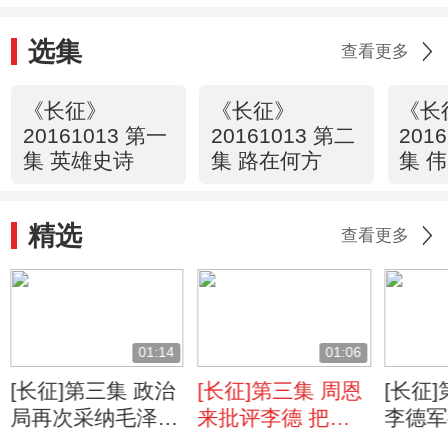
选集
查看更多
《长征》
《长征》
《长
20161013 第一
20161013 第二
201
集 英雄史诗
集 路在何方
集 
精选
查看更多
01:14
01:06
[长征]第三集 政治
[长征]第三集 周恩
[长征
局再次采纳毛泽东
来批评李德 把桌
李德军
建议 中央红军避
子上的马灯都拍灭
指挥权