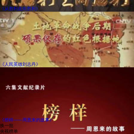
《从胜利走向胜利》
《人民英雄刘志丹》
《榜样——周恩来的故事》
换一批
央视榜单