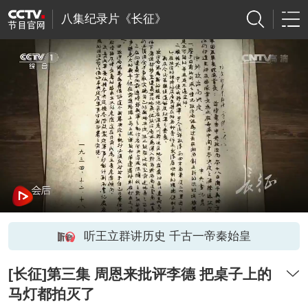
八集纪录片《长征》
听王立群讲历史 千古一帝秦始皇
[长征]第三集 周恩来批评李德 把桌子上的
马灯都拍灭了