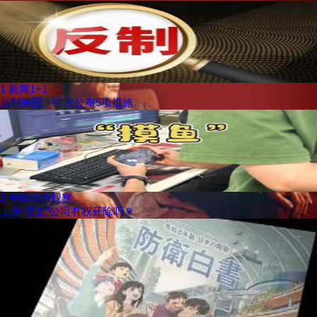
1
新闻1+1
反制美国！中方公布5项措施
2
中国法治观察
上班“摸鱼”公司有权开除吗？