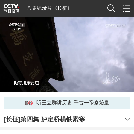
八集纪录片《长征》
听王立群讲历史 千古一帝秦始皇
[长征]第四集 泸定桥横铁索寒