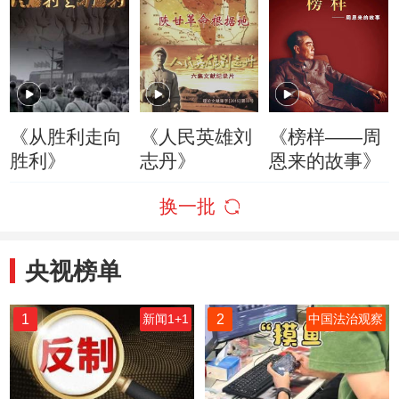
《从胜利走向
《人民英雄刘
《榜样——周
胜利》
志丹》
恩来的故事》
换一批
央视榜单
1
2
新闻1+1
中国法治观察