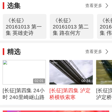
选集
查看更多
《长征》
《长征》
《长
20161013 第一
20161013 第二
201
集 英雄史诗
集 路在何方
集 
精选
查看更多
02:01
00:34
[长征]第四集 24小
[长征]第四集 泸定
[长征
时 240里崎岖山路
桥横铁索寒
泸定桥
绝处逢