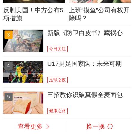
反制美国！中方公布5
上班“摸鱼”公司有权开
项措施
除吗？
新版《防卫白皮书》藏祸心
3
今日关注
U17男足国家队：未来可期
4
足球之夜
三招教你识破真假全麦面包
5
健康之路
查看更多
换一换