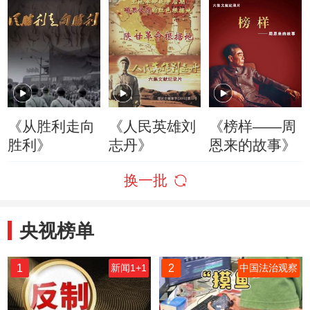
《从胜利走向
《人民英雄刘
《榜样——周
胜利》
志丹》
恩来的故事》
换一批
央视榜单
1
2
新闻1+1
中国法治观察