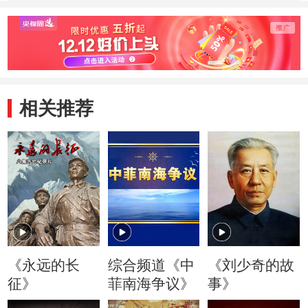
会议开
相关推荐
《永远的长
综合频道《中
《刘少奇的故
征》
菲南海争议》
事》