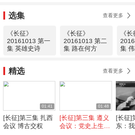
选集
查看更多
《长征》
《长征》
《长
20161013 第一
20161013 第二
201
集 英雄史诗
集 路在何方
集 
精选
查看更多
01:41
01:48
[长征]第三集 扎西
[长征]第三集 遵义
[长征
会议 博古交权
会议：党史上生死
东：我
攸关的转折点
独立自