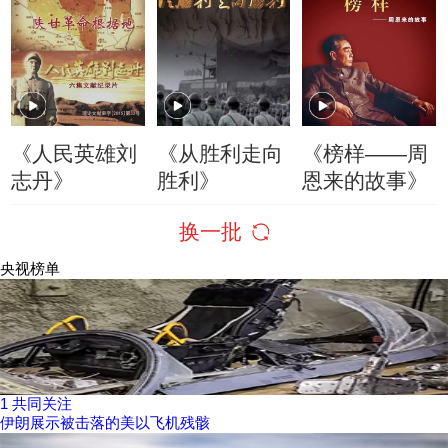
《人民英雄刘
《从胜利走向
《榜样——周
志丹》
胜利》
恩来的故事》
换一批
央视榜单
1
共同关注
伊朗展示被击落的美以飞机残骸