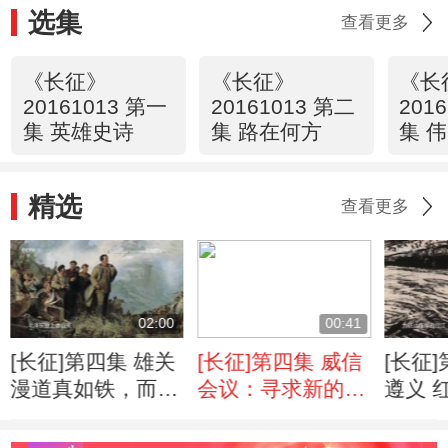
选集
查看更多
《长征》
《长征》
《长
20161013 第一
20161013 第二
201
集 英雄史诗
集 路在何方
集 
精选
查看更多
02:00
00:41
[长征]第四集 雄关
[长征]第四集 威信
[长征
漫道真如铁，而今
会议：寻求新的机
遵义 
迈步从头越
动
来的最