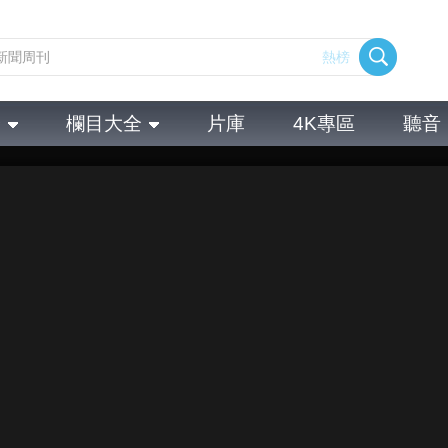
熱榜
全
欄目大全
片庫
4K專區
聽音