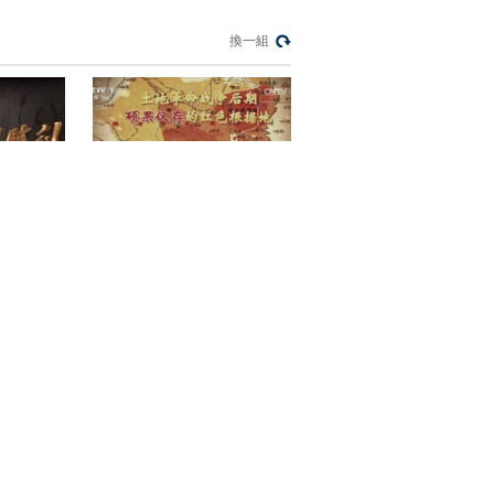
[长征]第一集 新中国建
換一組
设的力量之源
00:01:44
[长征]第一集 长征是理
想和信念的播种机
00:02:28
[长征]第一集 一个伟大
的民族 必珍爱自己的
英雄史诗
00:03:39
[长征]第一集 萧华将军
创作《长征组歌》
00:00:59
》
《人民英雄刘志丹》
[长征]第一集 长征：改
变了中国的命运 改变
了世界的格局
00:02:37
[长征]第一集 毛泽东：
长征是长征是宣言书