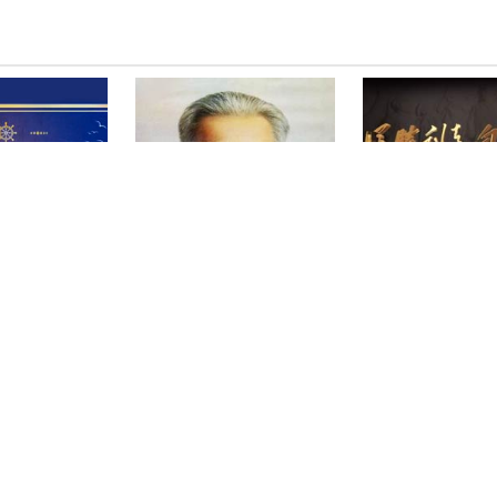
中菲南海争议》
《刘少奇的故事》
《从胜利走向胜利