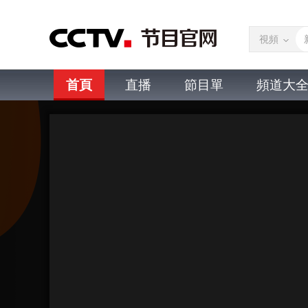
視頻
首頁
直播
節目單
頻道大