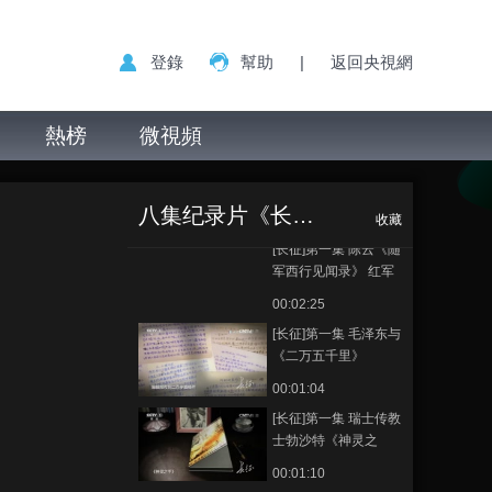
扣人心弦的战史奇观
00:00:57
登錄
幫助
|
返回央視網
[长征]第一集 红军不怕
远征难，万水千山只
等闲
熱榜
微視頻
00:01:20
[长征]第一集 史沫特
[长征]第一集 埃德
正在播放
莱：长征是最后胜利
加·斯诺 《红星照耀中国》
的前奏曲
八集纪录片《长征》
00:00:51
收藏
[长征]第一集 陈云《随
军西行见闻录》 红军
首次突破封锁传达长
00:02:25
征真相
[长征]第一集 毛泽东与
《二万五千里》
00:01:04
[长征]第一集 瑞士传教
士勃沙特《神灵之
手》
00:01:10