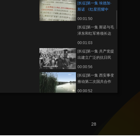
[长征]第一集 埃德加·
斯诺 《红星照耀中
国》
00:01:50
[长征]第一集 斯诺与毛
泽东和红军将领长达
几十年的友谊
00:01:03
[长征]第一集 共产党提
出建立广泛的抗日民
族统一战线
00:00:56
[长征]第一集 西安事变
推动第二次国共合作
00:00:52
[长征]第一集 西行漫画
00:00:42
[长征]第一集 毛泽东：
28
只有红军的道路 才是
解放他们的道路
00:01:22