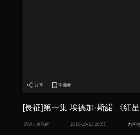
分享
手機看
[長征]第一集 埃德加·斯諾 《紅
來源 : 央視網
2016-10-13 20:57
內容