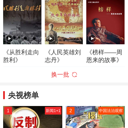
《从胜利走向
《人民英雄刘
《榜样——周
胜利》
志丹》
恩来的故事》
换一批
央视榜单
1
2
新闻1+1
中国法治观察