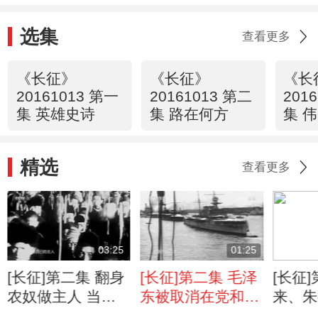
选集
查看更多
《长征》
《长征》
《长
20161013 第一
20161013 第二
201
集 英雄史诗
集 路在何方
集 
精选
查看更多
03:25
01:25
[长征]第二集 翻身
[长征]第二集 毛泽
[长征
农奴做主人 当兵
东被取消在党和军
来、朱
就要当红军
队的领导权
东战术