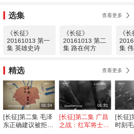
选集
查看更多
《长征》
《长征》
《长
20161013 第一
20161013 第二
201
集 英雄史诗
集 路在何方
集 
精选
查看更多
01:24
01:31
[长征]第二集 毛泽
[长征]第二集 广昌
[长征
东正确建议被拒
之战：红军将士困
时刻毛
红军丧失有利战机
守阵地成为活靶子
线红军