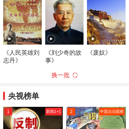
《人民英雄刘
《刘少奇的故
《废奴》
志丹》
事》
换一批
央视榜单
1
2
新闻1+1
中国法治观察